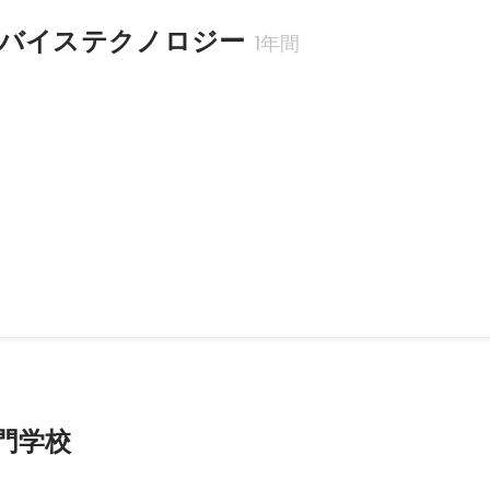
バイステクノロジー
1年間
ジニア
3月
門学校