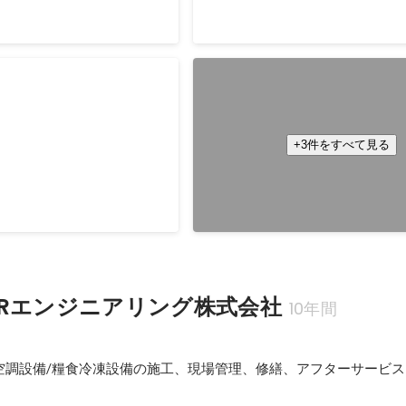
e 正式版の開発
PostCoffee、モバイルア
b版へのシフト
受注から1.5ヶ月でサービスローン
発ディレクション及びマネージメ
年10月
+3件をすべて見る
2019年2月
-
2020年1月
Rエンジニアリング株式会社
10年間
空調設備/糧食冷凍設備の施工、現場管理、修繕、アフターサービス