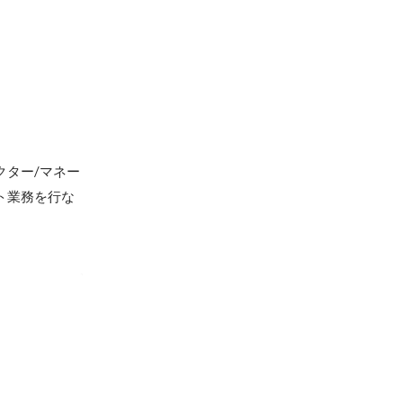
クター/マネー
ト業務を行な