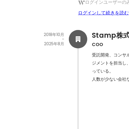
ログインユーザーの
ログインして続きを読む
Stamp株
2018年10月
-
2025年8月
COO
受託開発、コンサ
ジメントを担当し
っている。

人数が少ない会社
新規マッチン
企画、開発マネー
プロダクトマネー
2020年8月
-
2021年