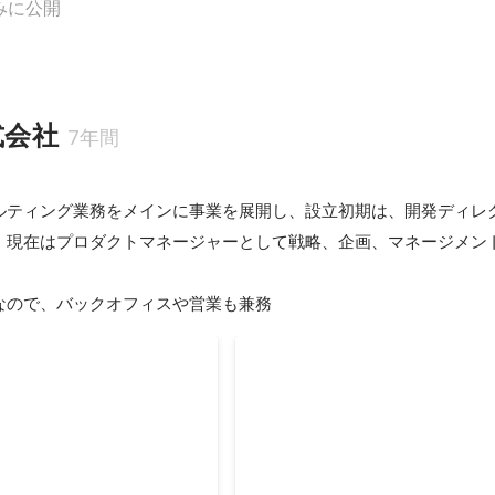
みに公開
式会社
7年間
ルティング業務をメインに事業を展開し、設立初期は、開発ディレ
、現在はプロダクトマネージャーとして戦略、企画、マネージメン
なので、バックオフィスや営業も兼務
グアプリ開発
既存のマッチングアプリ開発
ジメントから始まり、現在は
プロダクトマネージャー
ジャーを担当
2021年10月
12月