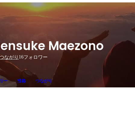
ensuke Maezono
16
つながり
フォロワー
リー
性格
つながり