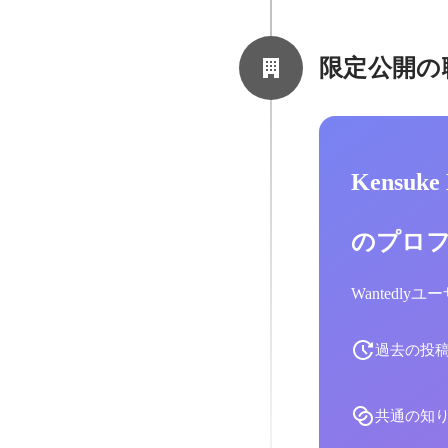
限定公開の
Kensuk
のプロ
Wantedl
過去の投
共通の知