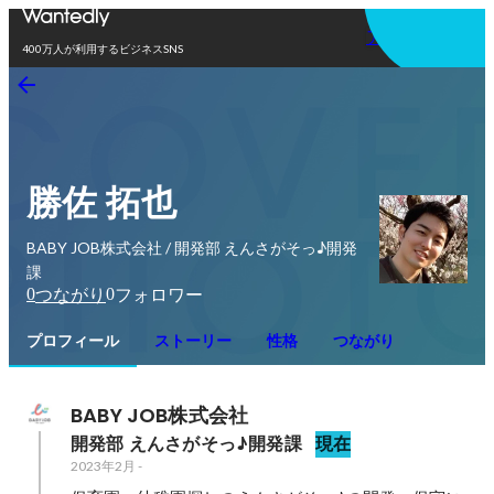
アプリを使う
400万人が利用するビジネスSNS
勝佐 拓也
BABY JOB株式会社 / 開発部 えんさがそっ♪開発
課
0
0
つながり
フォロワー
プロフィール
ストーリー
性格
つながり
BABY JOB株式会社
開発部 えんさがそっ♪開発課
現在
2023年2月
-