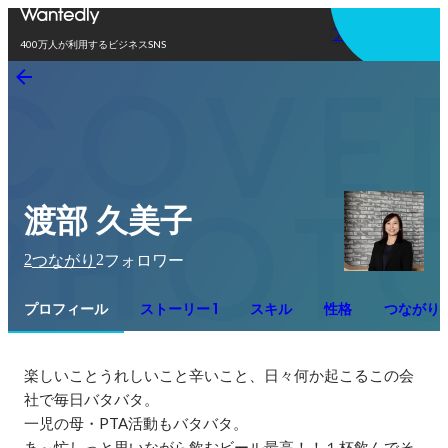
アプリを使う
400万人が利用するビジネスSNS
渡部 久美子
2
2
つながり
フォロワー
プロフィール
ストーリー 1
スキル
性格
つながり
楽しいことうれしいこと辛いこと、日々何か起こるこの会
社で毎日バタバタ。

一児の母・PTA活動もバタバタ。

あ～忙しっと思いながら飲むビール最高！！１杯飲んでそ