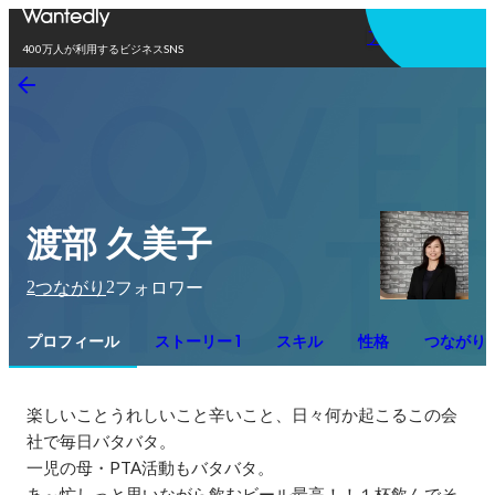
アプリを使う
400万人が利用するビジネスSNS
渡部 久美子
2
2
つながり
フォロワー
プロフィール
ストーリー 1
スキル
性格
つながり
楽しいことうれしいこと辛いこと、日々何か起こるこの会
社で毎日バタバタ。

一児の母・PTA活動もバタバタ。

あ～忙しっと思いながら飲むビール最高！！１杯飲んでそ