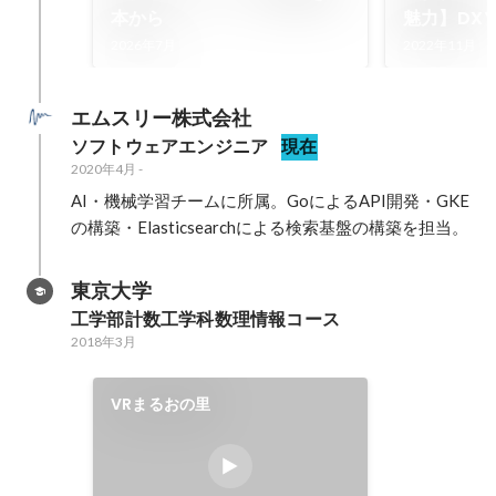
本から
魅力】DX
業部 VPo
2026年7月
2022年11月
エムスリー株式会社
ソフトウェアエンジニア
現在
2020年4月
-
AI・機械学習チームに所属。GoによるAPI開発・GKE
の構築・Elasticsearchによる検索基盤の構築を担当。
東京大学
工学部計数工学科数理情報コース
2018年3月
VRまるおの里