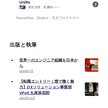
UniRx
2
道祖 克理
、
里 優裕
が+1
TensorFlow、Zenject、天才プログラマー
出版と執筆
世界一のエンジニア組織を日本か
ら
2026年7月
【転職エントリー｜燈で働く魅
力】DXソリューション事業部
VPoE 丸尾恭四郎
2022年11月