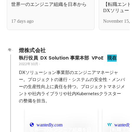
世界一のエンジニア組織を日本から
【転職エント
DXソリューシ
恭四郎
17 days ago
November 15, 
燈株式会社
執行役員  DX Solution 事業本部  VPoE
現在
2022年10月
-
DXソリューション事業部のエンジニアマネージャ
ー。プロジェクトの遂行・システムの安全性・メンバ
ーの生産性向上に責任を持つ。プロジェクトマネジメ
ントや社内ライブラリや社内Kubernetesクラスター
の整備を担当。
wantedly.com
wantedly
世界一のエンジニア組織を日
【転職エン