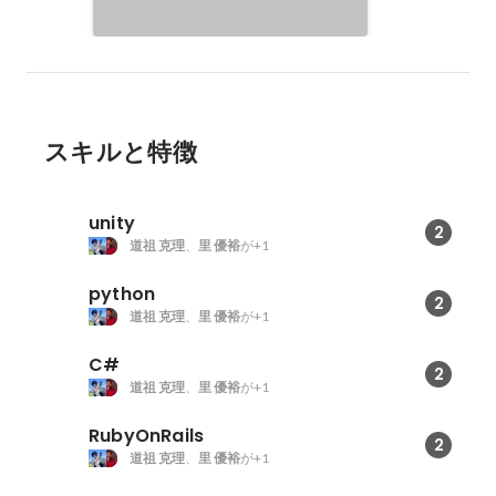
スキルと特徴
unity
2
道祖 克理
、
里 優裕
が+1
python
2
道祖 克理
、
里 優裕
が+1
C#
2
道祖 克理
、
里 優裕
が+1
RubyOnRails
2
道祖 克理
、
里 優裕
が+1