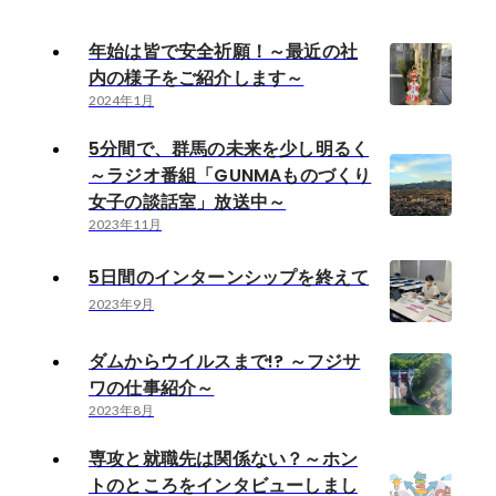
年始は皆で安全祈願！～最近の社
内の様子をご紹介します～
2024年1月
5分間で、群馬の未来を少し明るく
～ラジオ番組「GUNMAものづくり
女子の談話室」放送中～
2023年11月
5日間のインターンシップを終えて
2023年9月
ダムからウイルスまで!? ～フジサ
ワの仕事紹介～
2023年8月
専攻と就職先は関係ない？～ホン
トのところをインタビューしまし