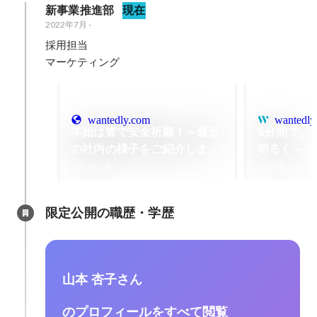
新事業推進部
現在
2022年7月
-
採用担当

マーケティング
wantedly.com
wantedly
年始は皆で安全祈願！～最近
5分間で、
の社内の様子をご紹介します
明るく～ラ
～
「GUNM
2024年1月
2023年11月
談話室」放
限定公開の職歴・学歴
山本 杏子さん
のプロフィールをすべて閲覧