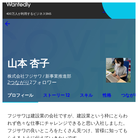
アプリを使う
400万人が利用するビジネスSNS
山本 杏子
株式会社フジサワ / 新事業推進部
2
2
つながり
フォロワー
プロフィール
ストーリー 12
スキル
性格
つなが
フジサワは建設業の会社ですが、建設業という枠にとらわ
れず色々な仕事にチャレンジできると思い入社しました。

フジサワの良いところをたくさん見つけ、皆様に知っても
らえるように伝えていきたいです。