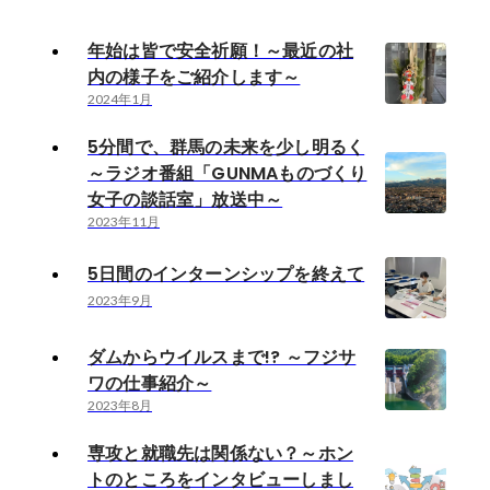
年始は皆で安全祈願！～最近の社
内の様子をご紹介します～
2024年1月
5分間で、群馬の未来を少し明るく
～ラジオ番組「GUNMAものづくり
女子の談話室」放送中～
2023年11月
5日間のインターンシップを終えて
2023年9月
ダムからウイルスまで!? ～フジサ
ワの仕事紹介～
2023年8月
専攻と就職先は関係ない？～ホン
トのところをインタビューしまし