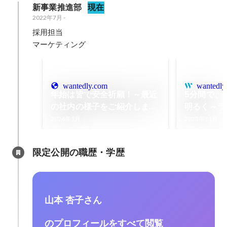
新事業推進部
現在
2022年7月
-
採用担当

マーケティング
wantedly.com
wantedly
年始は皆で安全祈願！～最近
5分間で、
の社内の様子をご紹介します
明るく～ラ
～
「GUNM
2024年1月
2023年11月
談話室」放
限定公開の職歴・学歴
山本 杏子さん
のプロフィールをすべて閲覧