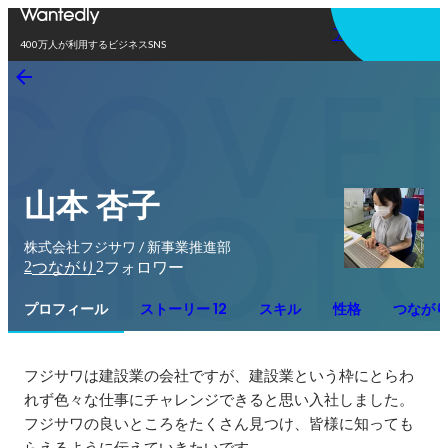
アプリを使う
400万人が利用するビジネスSNS
山本 杏子
株式会社フジサワ / 新事業推進部
2
2
つながり
フォロワー
プロフィール
ストーリー 12
スキル
性格
つなが
フジサワは建設業の会社ですが、建設業という枠にとらわ
れず色々な仕事にチャレンジできると思い入社しました。

フジサワの良いところをたくさん見つけ、皆様に知っても
らえるように伝えていきたいです。