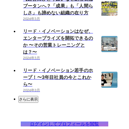
ブータンへ？「成果」も「人間ら
しさ」も諦めない組織の在り方
2026年5月
リード・イノベーションはなぜ、
エンタープライズを開拓できるの
か 〜その営業トレーニングと
は？〜
2026年5月
リード・イノベーション若手のホ
ープ！〜3年目社員の今とこれか
ら〜
2026年3月
さらに表示
ログインしてプロフィールを閲覧