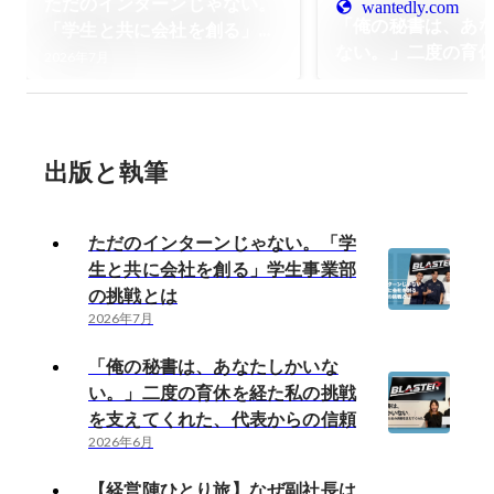
ただのインターンじゃない。
wantedly.com
「俺の秘書は、あ
「学生と共に会社を創る」学
ない。」二度の育
生事業部の挑戦とは
2026年7月
の挑戦を支えてく
からの信頼
出版と執筆
ただのインターンじゃない。「学
生と共に会社を創る」学生事業部
の挑戦とは
2026年7月
「俺の秘書は、あなたしかいな
い。」二度の育休を経た私の挑戦
を支えてくれた、代表からの信頼
2026年6月
【経営陣ひとり旅】なぜ副社長は