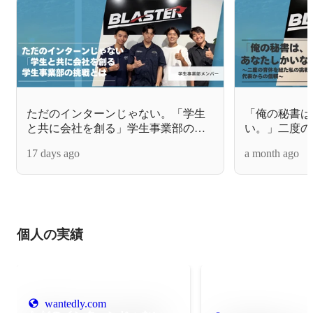
ただのインターンじゃない。「学生
「俺の秘書は
と共に会社を創る」学生事業部の挑
い。」二度の
戦とは
支えてくれた
17 days ago
a month ago
個人の実績
wantedly.com