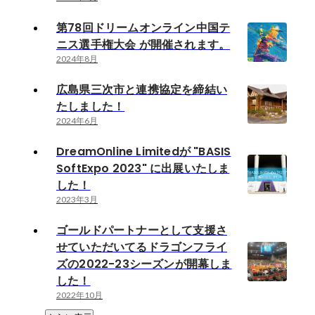
第78回ドリームオンライン中国テ
ニス選手権大会 が開催されます。
2024年8月
広島県三次市と連携協定を締結い
たしました！
2024年6月
DreamOnline Limitedが "BASIS
SoftExpo 2023" に出展いたしま
した！
2023年3月
ゴールドパートナーとして支援さ
せていただいてるドラゴンフライ
ズの2022-23シーズンが開幕しま
した！
2022年10月