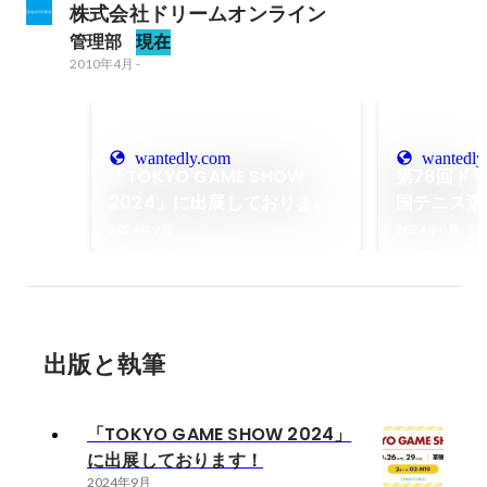
株式会社ドリームオンライン
管理部
現在
2010年4月
-
wantedly.com
wantedly
「TOKYO GAME SHOW
第78回ド
2024」に出展しておりま
国テニス選
す！
れます。
2024年9月
2024年8月
出版と執筆
「TOKYO GAME SHOW 2024」
に出展しております！
2024年9月