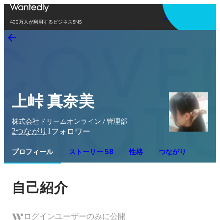
アプリを使う
400万人が利用するビジネスSNS
上峠 真奈美
株式会社ドリームオンライン / 管理部
2
1
つながり
フォロワー
プロフィール
ストーリー 58
性格
つながり
自己紹介
ログインユーザーのみに公開