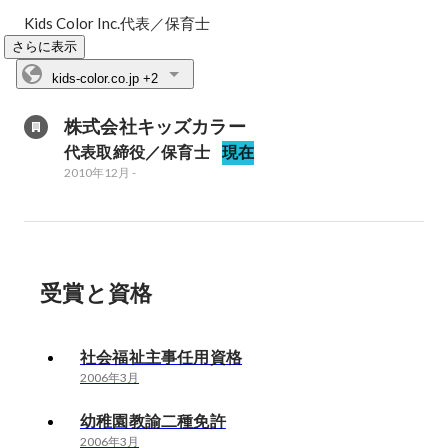
Kids Color Inc.代表／保育士
さらに表示
kids-color.co.jp
+2
株式会社キッズカラー
代表取締役／保育士
現在
2010年12月
-
受賞と資格
社会福祉主事任用資格
2006年3月
幼稚園教諭二種免許
2006年3月