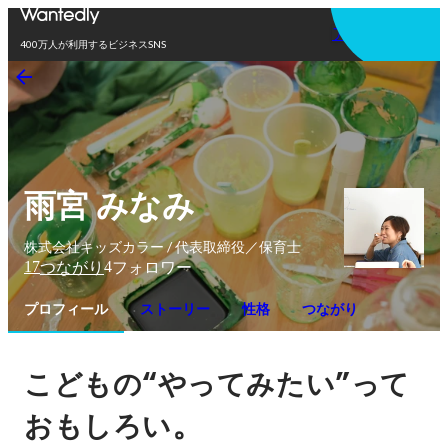
アプリを使う
400万人が利用するビジネスSNS
雨宮 みなみ
株式会社キッズカラー / 代表取締役／保育士
17
4
つながり
フォロワー
プロフィール
ストーリー
性格
つながり
“
”
こどもの
やってみたい
って
。
おもしろい