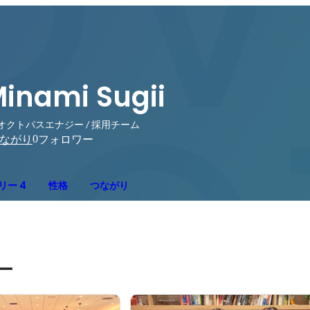
inami Sugii
オクトパスエナジー / 採用チーム
0
ながり
フォロワー
リー 4
性格
つながり
ー