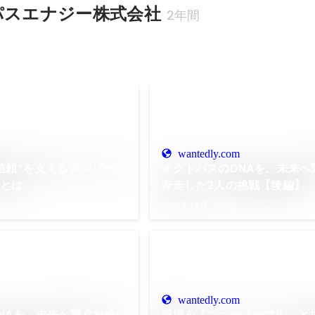
パスエナジー株式会社
2年間
wantedly.com
信頼”を支えるメンバーの
オクトパスのDNAを、未来へ
念とは
奔走した2人の挑戦【後編】
2025年10月
wantedly.com
NAを、未来へ繋ぐために
逆境を「ニューノーマル」と