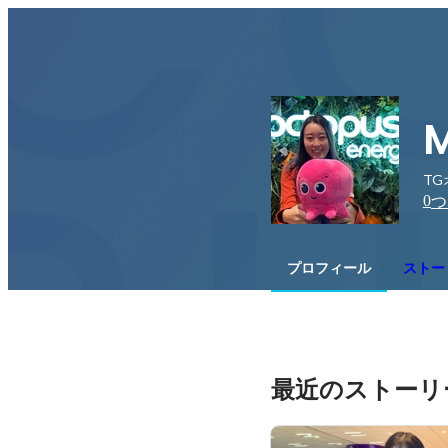
M
TG
0
つ
プロフィール
ストー
最近のストーリ