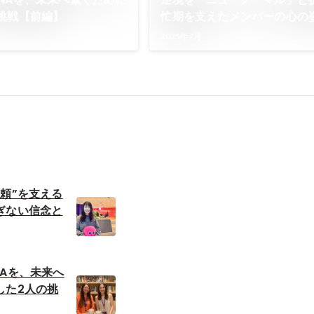
挑戦【前編】
忙期を支えたメンバーの心の
2025年7月
頼”を支える
ぎない信念と
NAを、未来へ
した2人の挑