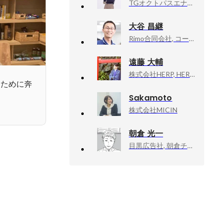
TGオクトパスエナジー, カスタマーサクセス
大谷 昌継
Rimo合同会社, コーポレート
遠藤 大輔
株式会社HERP, HERP Hire事業 / テックリード・エンジアリングマネージャー
ぐために奔
Sakamoto
株式会社MICIN
朝倉 光一
目黒広告社, 朝倉チーム／クリエイティブ・ディレクター