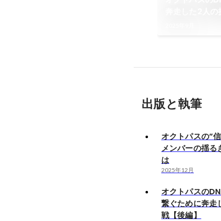
奔走した2人の
2025年9月
出版と執筆
オクトパスの”信
メンバーの揺る
は
2025年12月
オクトパスのD
繋ぐために奔走
戦【後編】