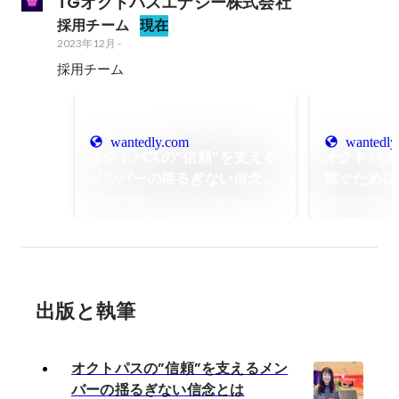
TGオクトパスエナジー株式会社
採用チーム
現在
2023年12月
-
採用チーム
wantedly.com
wantedly
オクトパスの”信頼”を支える
オクトパス
メンバーの揺るぎない信念と
繋ぐために
は
戦【後編】
2025年12月
2025年10月
出版と執筆
オクトパスの”信頼”を支えるメン
バーの揺るぎない信念とは