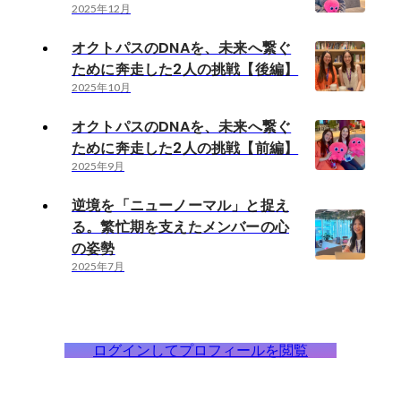
2025年12月
オクトパスのDNAを、未来へ繋ぐ
ために奔走した2人の挑戦【後編】
2025年10月
オクトパスのDNAを、未来へ繋ぐ
ために奔走した2人の挑戦【前編】
2025年9月
逆境を「ニューノーマル」と捉え
る。繁忙期を支えたメンバーの心
の姿勢
2025年7月
ログインしてプロフィールを閲覧