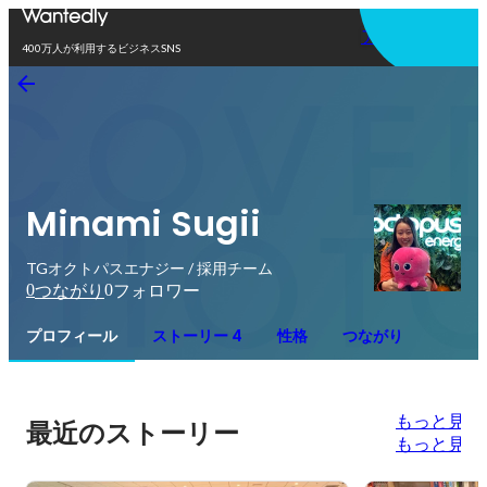
アプリを使う
400万人が利用するビジネスSNS
Minami Sugii
TGオクトパスエナジー / 採用チーム
0
0
つながり
フォロワー
プロフィール
ストーリー 4
性格
つながり
もっと見る
最近のストーリー
もっと見る