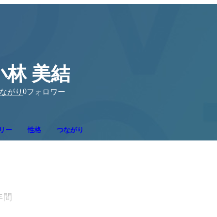
小林 美結
0
ながり
フォロワー
リー
性格
つながり
年間