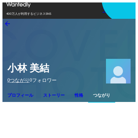
アプリを使う
400万人が利用するビジネスSNS
小林 美結
0
0
つながり
フォロワー
プロフィール
ストーリー
性格
つながり