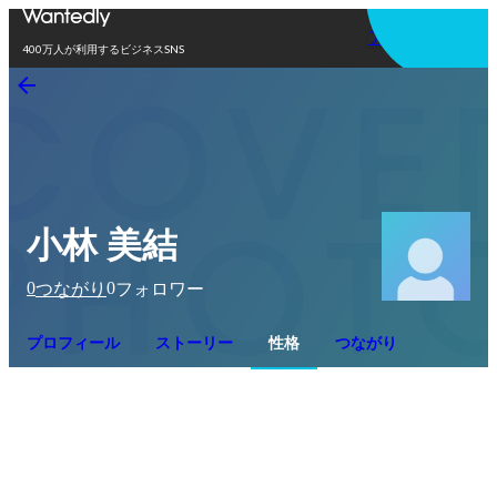
アプリを使う
400万人が利用するビジネスSNS
小林 美結
0
0
つながり
フォロワー
プロフィール
ストーリー
性格
つながり