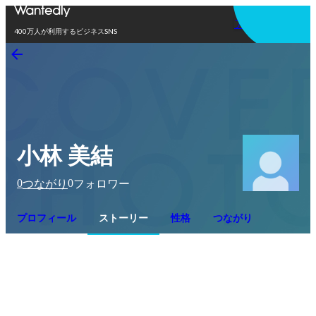
アプリを使う
400万人が利用するビジネスSNS
小林 美結
0
0
つながり
フォロワー
プロフィール
ストーリー
性格
つながり