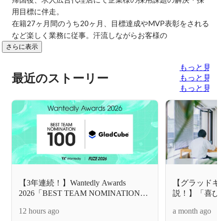
用目標に伴走。

在籍27ヶ月間のうち20ヶ月、目標達成やMVP表彰をされる
など楽しく業務に従事。汗流しながらお客様の
さらに表示
もっと見る
最近のストーリー
もっと見る
もっと見る
【3年連続！】Wantedly Awards
【グラッドキ
2026「BEST TEAM NOMINATION
説！】「喜び
100」にグラッドキューブがノミネー
へ。
12 hours ago
a month ago
ト！