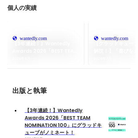
個人の実績
wantedly.com
wantedly.com
【3年連続！】Wantedly
【グラッドキューブ
Awards 2026「BEST TEAM
解説！】「喜びを
NOMINATION 100」にグラ
から世界へ。
2026年8月
2026年7月
ッドキューブがノミネート！
出版と執筆
【3年連続！】Wantedly
Awards 2026「BEST TEAM
NOMINATION 100」にグラッドキ
ューブがノミネート！