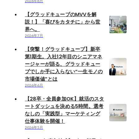
2026年8月
【グラッドキューブのMVVを解
説！】「喜びをカタチに」から世
界へ。
2026年7月
【突撃！グラッドキューブ】新卒
第1期生。入社12年目のシニアマネ
ージャーが語る、グラッドキュー
ブでしか手に入らない“一生モノの
市場価値”とは
2026年6月
【28卒・全員参加OK】就活のスタ
ートダッシュを決める5時間。選考
なしの「実践型」マーケティング
仕事体験を開催！
2026年5月