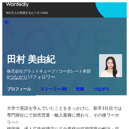
アプリを使う
400万人が利用するビジネスSNS
田村 美由紀
株式会社グラッドキューブ / コーポレート本部
0
13
つながり
フォロワー
プロフィール
ストーリー 46
性格
つながり
大学で英語を学んでいたことをきっかけに、新卒1社目では
専門商社にて卸売営業・輸入業務に携わり、その後ワーホ
リへ✨

帰国後、求人広告代理店にて企業様の採用課題の解決・採