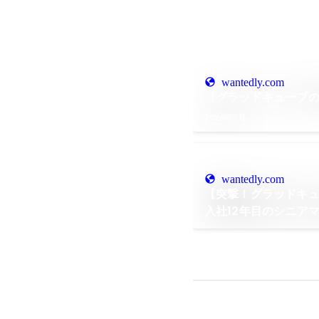
wantedly.com
【グラッドキューブの
2026年7月
wantedly.com
【突撃！グラッドキュ
入社12年目のシニア
グラッドキューブでし
モノの市場価値”とは