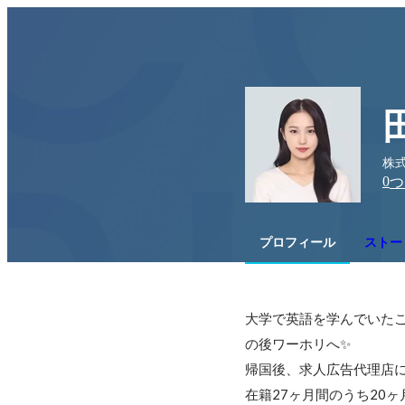
株
0
つ
プロフィール
ストー
大学で英語を学んでいた
の後ワーホリへ✨

帰国後、求人広告代理店に
在籍27ヶ月間のうち20