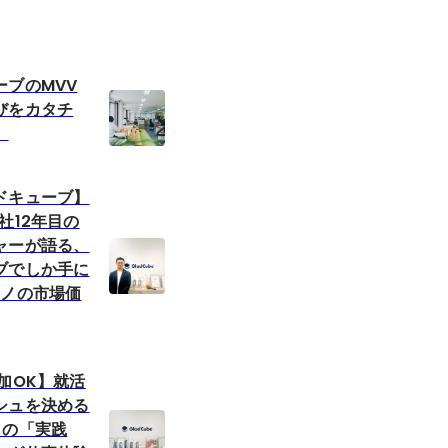
ーブのMVV
びをカタチ
。
ドキューブ】
社12年目の
ャーが語る、
ブでしか手に
モノの市場価
加OK】就活
シュを決める
しの「実践