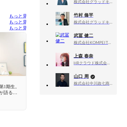
株式会社グラッドキューブ, シニアマネージャー
竹村 脩平
もっと見る
もっと見る
株式会社グラッドキューブ, シニアマネージャー
もっと見る
武冨 健二
株式会社KOMPEITO, 取締役CFO
上森 春奈
HRクラウド株式会社（旧：株式会社Roots）, リーダー
山口 周
株式会社中川政七商店, 社外取締役
第1期生。
ーが語る、
ない“一生