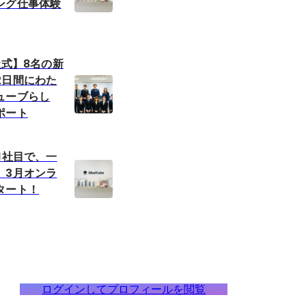
ング仕事体験
社式】8名の新
2日間にわた
ューブらし
ポート
1社目で、一
。3月オンラ
タート！
ログインしてプロフィールを閲覧