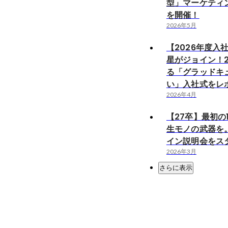
型」マーケティ
を開催！
2026年5月
【2026年度入
星がジョイン！
る「グラッドキ
い」入社式をレ
2026年4月
【27卒】最初の
生モノの武器を
イン説明会をス
2026年3月
さらに表示