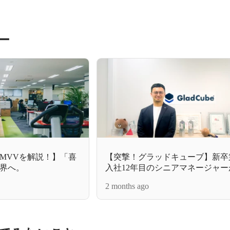
ー
MVVを解説！】「喜
【突撃！グラッドキューブ】新卒
界へ。
入社12年目のシニアマネージャ
グラッドキューブでしか手に入ら
2 months ago
モノの市場価値”とは