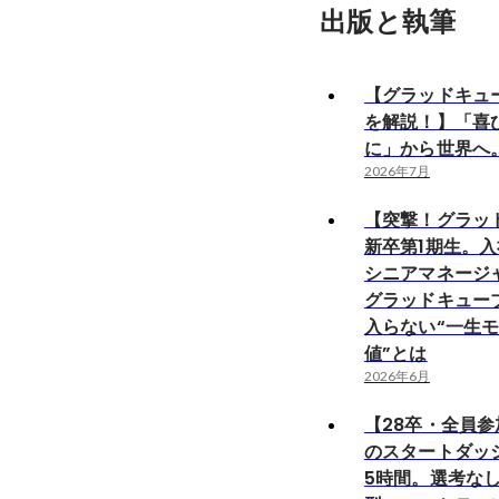
出版と執筆
【グラッドキュ
を解説！】「喜
に」から世界へ
2026年7月
【突撃！グラッ
新卒第1期生。入
シニアマネージ
グラッドキュー
入らない“一生
値”とは
2026年6月
【28卒・全員参
のスタートダッ
5時間。選考な