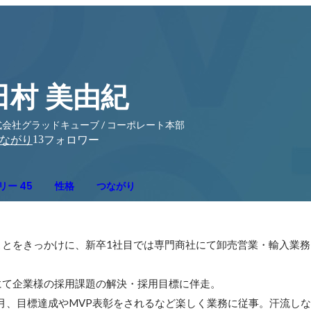
田村 美由紀
式会社グラッドキューブ / コーポレート本部
13
ながり
フォロワー
リー 45
性格
つながり
ことをきっかけに、新卒1社目では専門商社にて卸売営業・輸入業務
て企業様の採用課題の解決・採用目標に伴走。

ヶ月、目標達成やMVP表彰をされるなど楽しく業務に従事。汗流し