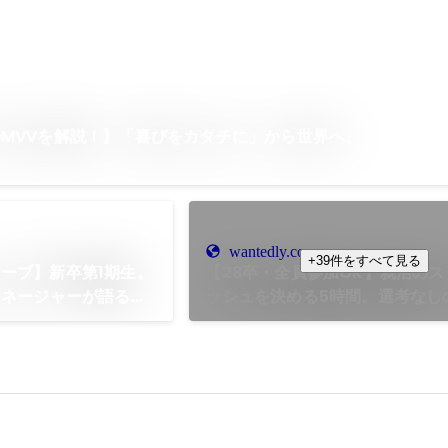
MVVを解説！】「喜びをカタチに」から世界へ。
wantedly.com
+39件をすべて見る
ーブ】新卒第1期生。
【28卒・全員参加OK】就活の
マネージャーが語る、
ッシュを決める5時間。選考なし
か手に入らない“一生
型」マーケティング仕事体験を