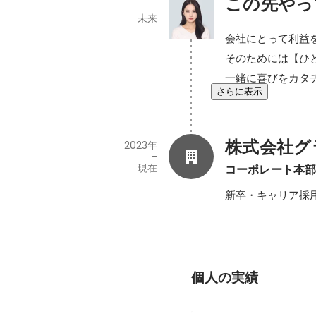
この先やっ
未来
会社にとって利益
そのためには【ひと
一緒に喜びをカタチ
さらに表示
株式会社グ
2023年
-
現在
コーポレート本
新卒・キャリア採
個人の実績