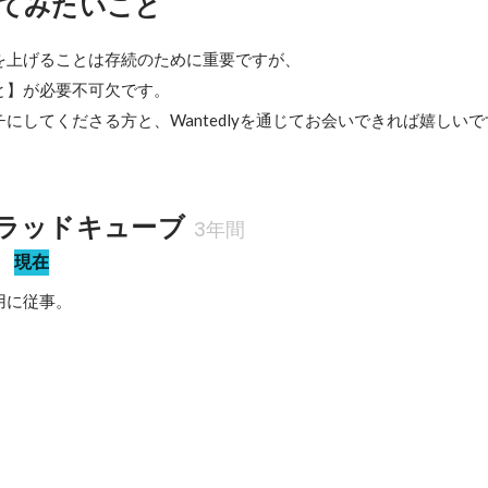
てみたいこと
を上げることは存続のために重要ですが、

】が必要不可欠です。

にしてくださる方と、Wantedlyを通じてお会いできれば嬉しいで
ラッドキューブ
3年間
部
現在
用に従事。