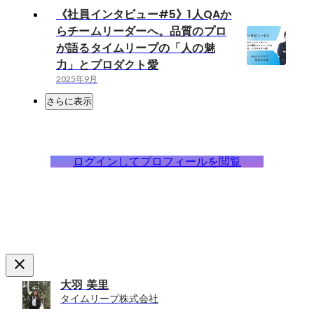
《社員インタビュー#5》1人QAか
らチームリーダーへ。品質のプロ
が語るタイムリープの「人の魅
力」とプロダクト愛
2025年9月
さらに表示
ログインしてプロフィールを閲覧
大羽 美里
タイムリープ株式会社