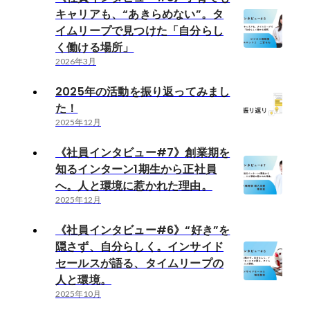
キャリアも、“あきらめない”。タ
イムリープで見つけた「自分らし
く働ける場所」
2026年3月
2025年の活動を振り返ってみまし
た！
2025年12月
《社員インタビュー#7》創業期を
知るインターン1期生から正社員
へ。人と環境に惹かれた理由。
2025年12月
《社員インタビュー#6》“好き”を
隠さず、自分らしく。インサイド
セールスが語る、タイムリープの
人と環境。
2025年10月