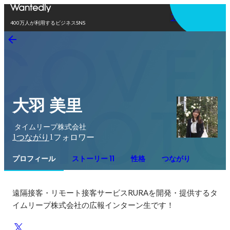
アプリを使う
400万人が利用するビジネスSNS
大羽 美里
タイムリープ株式会社
1
1
つながり
フォロワー
プロフィール
ストーリー 11
性格
つながり
遠隔接客・リモート接客サービスRURAを開発・提供するタ
イムリープ株式会社の広報インターン生です！