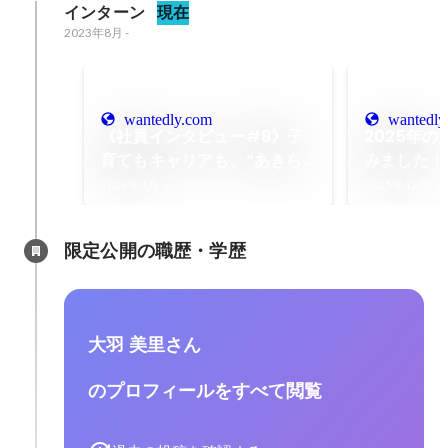
インターン
現在
2023年8月
-
wantedly.com
wantedly
《社員インタビュー#8》子
2025年
育てもキャリアも、“あきら
みました！
めない”。タイムリープで見
2026年3月
2025年12月
つけた「自分らしく働ける場
所」
限定公開の職歴・学歴
大羽 美里さん
のプロフィールをすべて閲覧