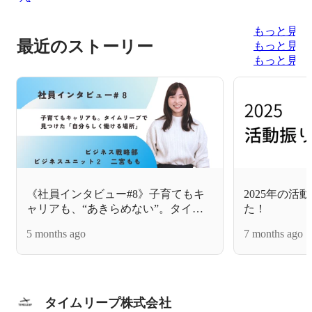
もっと見る
最近のストーリー
もっと見る
もっと見る
《社員インタビュー#8》子育てもキ
2025年の
ャリアも、“あきらめない”。タイム
た！
リープで見つけた「自分らしく働け
5 months ago
7 months ago
る場所」
タイムリープ株式会社