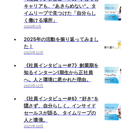
キャリアも、“あきらめない”。タ
イムリープで見つけた「自分らし
く働ける場所」
2026年3月
2025年の活動を振り返ってみまし
た！
2025年12月
《社員インタビュー#7》創業期を
知るインターン1期生から正社員
へ。人と環境に惹かれた理由。
2025年12月
《社員インタビュー#6》“好き”を
隠さず、自分らしく。インサイド
セールスが語る、タイムリープの
人と環境。
2025年10月