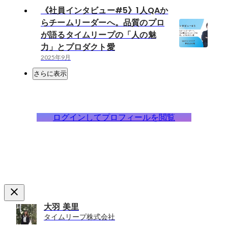
《社員インタビュー#5》1人QAか
らチームリーダーへ。品質のプロ
が語るタイムリープの「人の魅
力」とプロダクト愛
2025年9月
さらに表示
ログインしてプロフィールを閲覧
大羽 美里
タイムリープ株式会社