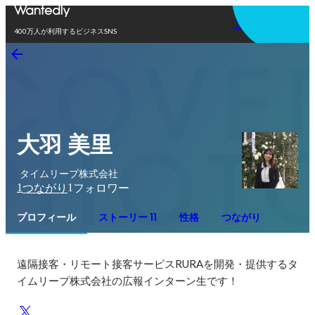
アプリを使う
400万人が利用するビジネスSNS
大羽 美里
タイムリープ株式会社
1
1
つながり
フォロワー
プロフィール
ストーリー 11
性格
つながり
遠隔接客・リモート接客サービスRURAを開発・提供するタ
イムリープ株式会社の広報インターン生です！