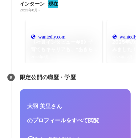
インターン
現在
2023年8月
-
wantedly.com
wantedly
《社員インタビュー#8》子
2025年
育てもキャリアも、“あきら
みました！
めない”。タイムリープで見
2026年3月
2025年12月
つけた「自分らしく働ける場
所」
限定公開の職歴・学歴
大羽 美里さん
のプロフィールをすべて閲覧