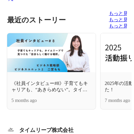
もっと見る
最近のストーリー
もっと見る
もっと見る
《社員インタビュー#8》子育てもキ
2025年の
ャリアも、“あきらめない”。タイム
た！
リープで見つけた「自分らしく働け
5 months ago
7 months ago
る場所」
タイムリープ株式会社