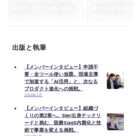
【メンバーインタビュー】申
【メンバーインタ
請不要・全ツール使い放題。
織づくりの第2章へ。
現場主導で加速する「AI活
身テックリードと
2026年5月
2026年4月
用」と、次なるプロダクト進
SaaS内製化と技
化への挑戦。
変える挑戦。
出版と執筆
【メンバーインタビュー】申請不
要・全ツール使い放題。現場主導
で加速する「AI活用」と、次なる
プロダクト進化への挑戦。
2026年5月
【メンバーインタビュー】組織づ
くりの第2章へ。SIer出身テックリ
ードと挑む、医療SaaS内製化と技
術で事業を変える挑戦。