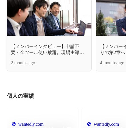
【メンバーインタビュー】申請不
【メンバーイ
要・全ツール使い放題。現場主導で
りの第2章へ。
加速する「AI活用」と、次なるプロ
と挑む、医療
2 months ago
4 months ago
ダクト進化への挑戦。
業を変える挑
個人の実績
wantedly.com
wantedly.com