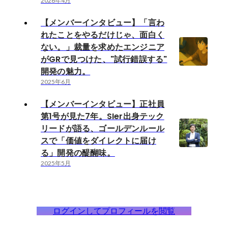
2026年4月
【メンバーインタビュー】「言わ
れたことをやるだけじゃ、面白く
ない。」裁量を求めたエンジニア
がGRで見つけた、"試行錯誤する"
開発の魅力。
2025年6月
【メンバーインタビュー】正社員
第1号が見た7年。SIer出身テック
リードが語る、ゴールデンルール
スで「価値をダイレクトに届け
る」開発の醍醐味。
2025年5月
ログインしてプロフィールを閲覧