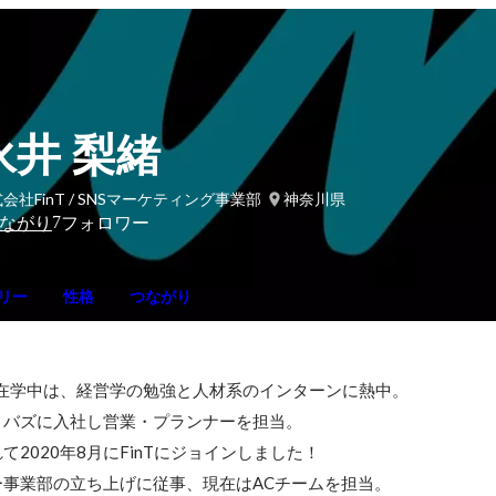
永井 梨緒
会社FinT / SNSマーケティング事業部
神奈川県
7
ながり
フォロワー
リー
性格
つながり
学在学中は、経営学の勉強と人材系のインターンに熱中。

バズに入社し営業・プランナーを担当。

2020年8月にFinTにジョインしました！

事業部の立ち上げに従事、現在はACチームを担当。