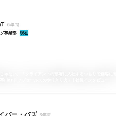
nT
6年間
ング事業部
現在
社じゃない。『クライアントの部署に入社するつもりで顧客に
卒FinTトップセールスのやりきり力」 | 社員インタビュー
イバー・バズ
3年間