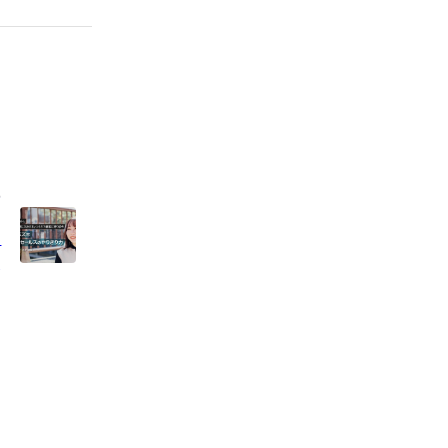
社
ト
」