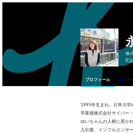
株式
6
つ
プロフィール
ストー
1995年生まれ。日本大
卒業後株式会社サイバー・
ゆいちゃんの人柄に惹かれて
入社後、インフルエンサー