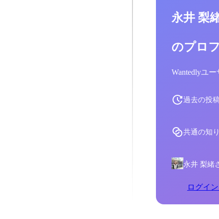
永井 梨
のプロ
Wantedl
過去の投
共通の知
永井 梨緒
ログイン