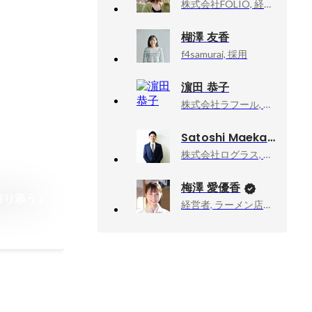
株式会社FOLIO, 経営管理部
楜澤 友香
f4samurai, 採用
濵田 恭子
株式会社ラフール, 採用Gマネージャー
Satoshi Maekawa
株式会社ログラス, Biz採用室
梅澤 愛優香
寄り添う』
経営者, ラーメン店店主