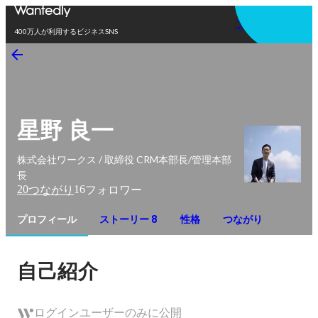
アプリを使う
400万人が利用するビジネスSNS
星野 良一
株式会社ワークス / 取締役 CRM本部長/管理本部
長
20
16
つながり
フォロワー
プロフィール
ストーリー 8
性格
つながり
自己紹介
ログインユーザーのみに公開