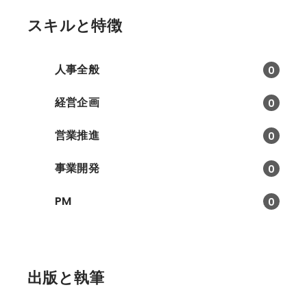
スキルと特徴
人事全般
0
経営企画
0
営業推進
0
事業開発
0
PM
0
出版と執筆