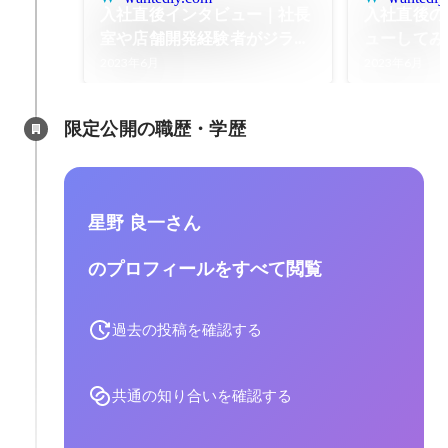
入社直後インタビュー｜社長
入社直後の
室や店舗開発経験者がジラフ
ューしてみ
に入社！上場準備に向けた挑
ンド満載の
2023年6月
2023年6月
戦とは
フに入社した
ジラフ
限定公開の職歴・学歴
星野 良一さん
のプロフィールをすべて閲覧
過去の投稿を確認する
共通の知り合いを確認する