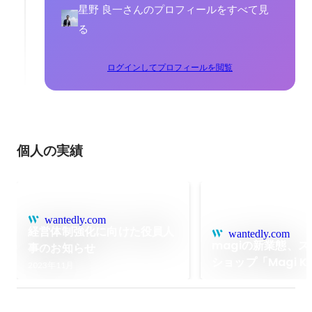
星野 良一さんのプロフィールをすべて見
る
ログインしてプロフィールを閲覧
個人の実績
wantedly.com
経営体制強化に向けた役員人
wantedly.com
magiの新業態、
事のお知らせ
ショップ「Magi Ki
2023年11月
宿」が本日オープ
た！