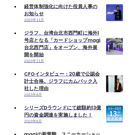
経営体制強化に向けた役員人事の
お知らせ
2023年11月
ジラフ、台湾台北市西門町に海外1
号店となる「カードショップmagi
台北西門店」をオープン、海外展
開を開始
2023年11月
CFOインタビュー：20歳で公認会
計士合格。ジラフにカムバック入
社した理由
2023年8月
シリーズDラウンドにて総額約13億
円の資金調達を実施しました！
2023年8月
magiの新業態、スニーカーショッ