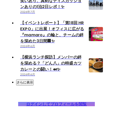
笑いあり、真剣なディスカッショ
ンありの1泊2日レポ！✨
2026年7月
【イベントレポート】「第18回 HR
EXPO」に出展！オフィスに広がる
『mamaro』の輪と、チームの絆
を深めた3日間🏢✨
2026年6月
【横浜ランチ探訪】メンバーの絆
を深める？「どん八」の特盛カツ
カレーとの闘い！🍛✨
2026年6月
さらに表示
ログインしてプロフィールを閲覧