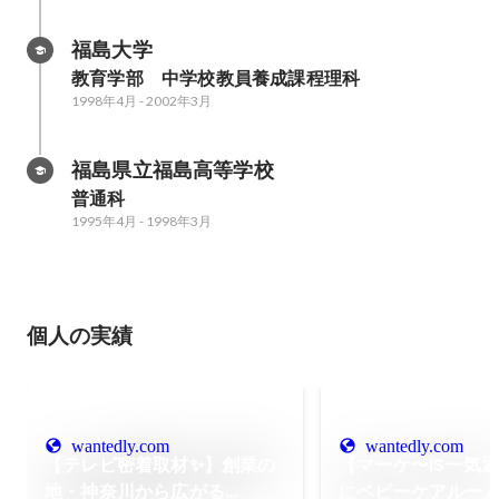
福島大学
教育学部　中学校教員養成課程理科
1998年4月
-
2002年3月
福島県立福島高等学校
普通科
1995年4月
-
1998年3月
個人の実績
wantedly.com
wantedly.com
【テレビ密着取材✨】創業の
【マーケ〜IS一気
地・神奈川から広がる
にベビーケアルー