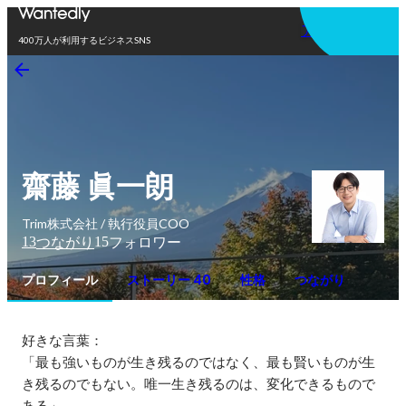
アプリを使う
400万人が利用するビジネスSNS
齋藤 眞一朗
Trim株式会社 / 執行役員COO
13
15
つながり
フォロワー
プロフィール
ストーリー 40
性格
つながり
好きな言葉：

「最も強いものが生き残るのではなく、最も賢いものが生
き残るのでもない。唯一生き残るのは、変化できるもので
ある」
