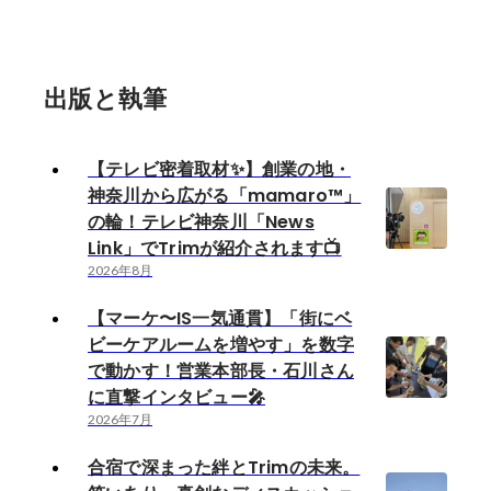
出版と執筆
【テレビ密着取材✨】創業の地・
神奈川から広がる「mamaro™」
の輪！テレビ神奈川「News
Link」でTrimが紹介されます📺
2026年8月
【マーケ〜IS一気通貫】「街にベ
ビーケアルームを増やす」を数字
で動かす！営業本部長・石川さん
に直撃インタビュー🎤
2026年7月
合宿で深まった絆とTrimの未来。