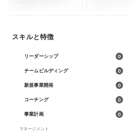
「mamaro™」の輪！テレ
す」を数字で動か
2026年8月
2026年7月
ビ神奈川「News Link」で
部長・石川さんに
Trimが紹介されます📺
ビュー🎤
スキルと特徴
リーダーシップ
0
チームビルディング
0
新規事業開発
0
コーチング
0
事業計画
0
マネージメント