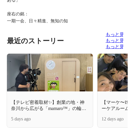
座右の銘：

一期一会、日々精進、無知の知
もっと見る
最近のストーリー
もっと見る
もっと見る
【テレビ密着取材✨】創業の地・神
【マーケ〜I
奈川から広がる「mamaro™」の輪！
ーケアルーム
テレビ神奈川「News Link」でTrimが
かす！営業本
5 days ago
12 days ago
インタビュー
紹介されます📺