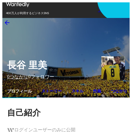
アプリを使う
400万人が利用するビジネスSNS
長谷 里美
0
0
つながり
フォロワー
プロフィール
ストーリー
スキル
性格
つながり
自己紹介
ログインユーザーのみに公開