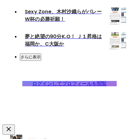
Sexy Zone、木村沙織らがバレー
W杯の必勝祈願！
夢と絶望の90分K.O！ Ｊ１昇格は
福岡か、C大阪か
さらに表示
ログインしてプロフィールを閲覧