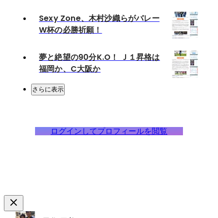
Sexy Zone、木村沙織らがバレー
W杯の必勝祈願！
夢と絶望の90分K.O！ Ｊ１昇格は
福岡か、C大阪か
さらに表示
ログインしてプロフィールを閲覧