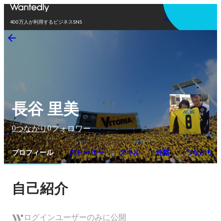
アプリを使う
400万人が利用するビジネスSNS
長谷 里美
0
0
つながり
フォロワー
プロフィール
ストーリー
スキル
性格
つながり
自己紹介
ログインユーザーのみに公開