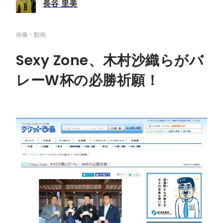
長谷 里美
画像・動画
Sexy Zone、木村沙織らがバ
レーW杯の必勝祈願！