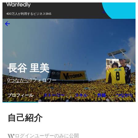
アプリを使う
400万人が利用するビジネスSNS
長谷 里美
0
0
つながり
フォロワー
プロフィール
ストーリー
スキル
性格
つながり
自己紹介
ログインユーザーのみに公開