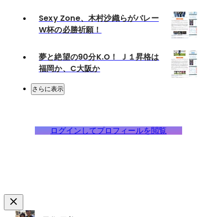
Sexy Zone、木村沙織らがバレー
W杯の必勝祈願！
夢と絶望の90分K.O！ Ｊ１昇格は
福岡か、C大阪か
さらに表示
ログインしてプロフィールを閲覧