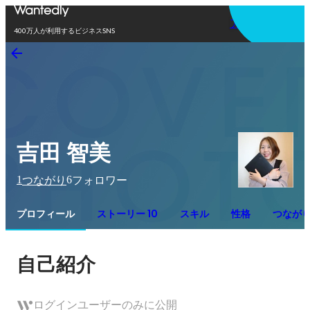
アプリを使う
400万人が利用するビジネスSNS
吉田 智美
1
6
つながり
フォロワー
プロフィール
ストーリー 10
スキル
性格
つなが
自己紹介
ログインユーザーのみに公開