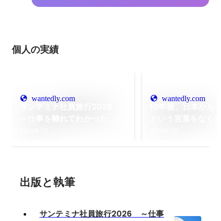
個人の実績
wantedly.com
wantedly.com
サンテミナ社員旅行2026
10年後、日本から
～仕事を離れてわかった、サ
という言葉をなくす
ンテミナの"チーム"の正体～
の最前線で働く、
2026年7月
2026年5月
出版と執筆
サンテミナ社員旅行2026 ～仕事