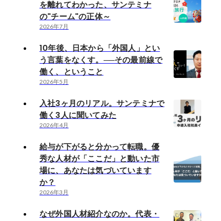
を離れてわかった、サンテミナ
の"チーム"の正体～
2026年7月
10年後、日本から「外国人」とい
う言葉をなくす。──その最前線で
働く、ということ
2026年5月
入社3ヶ月のリアル。サンテミナで
働く3人に聞いてみた
2026年4月
給与が下がると分かって転職。優
秀な人材が「ここだ」と動いた市
場に、あなたは気づいています
か？
2026年3月
なぜ外国人材紹介なのか。代表・