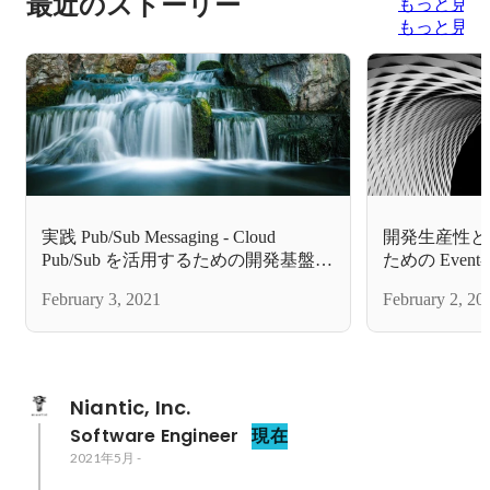
最近のストーリー
もっと見る
もっと見る
実践 Pub/Sub Messaging - Cloud
開発生産性と
Pub/Sub を活用するための開発基盤を
ための Event-Dr
作った話
良いマイクロ
February 3, 2021
February 2, 20
ャを求めて
Niantic, Inc.
Software Engineer
現在
2021年5月
-