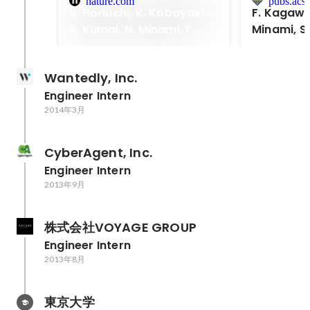
nature.com
pubs.acs.
S. Horiuchi, K. Kobayashi,
F. Kagawa,
R. Kumai, N. Minami, F.
Minami, S.
Kagawa and Y. Tokura,
Kobayashi,
"Quantum
Murakami 
Wantedly, Inc.
ferroelectricity in
"Polariza
Engineer Intern
charge-transfer complex
Ability D
2014年3月
crystals", Nature
Multidoma
Communications 6, 7469
a Uniaxia
(2015).
Ferroelect
CyberAgent, Inc.
Letters 14
Engineer Intern
2013年9月
株式会社VOYAGE GROUP
Engineer Intern
2013年8月
東京大学