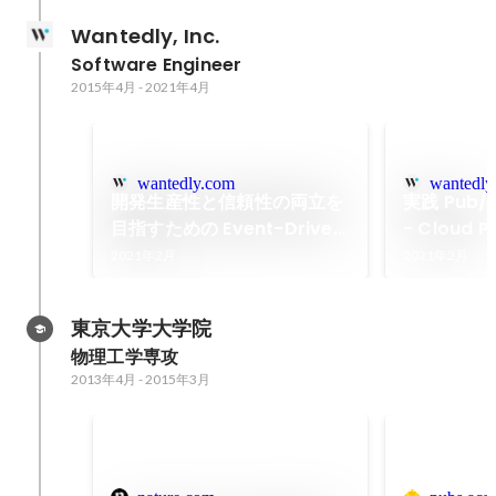
Wantedly, Inc.
Software Engineer
2015年4月
-
2021年4月
wantedly.com
wantedly
開発生産性と信頼性の両立を
実践 Pub/S
目指すための Event-Driven
- Cloud 
Architecture - より良いマ
るための開
2021年2月
2021年2月
イクロサービスアーキテクチ
ャを求めて
東京大学大学院
物理工学専攻
2013年4月
-
2015年3月