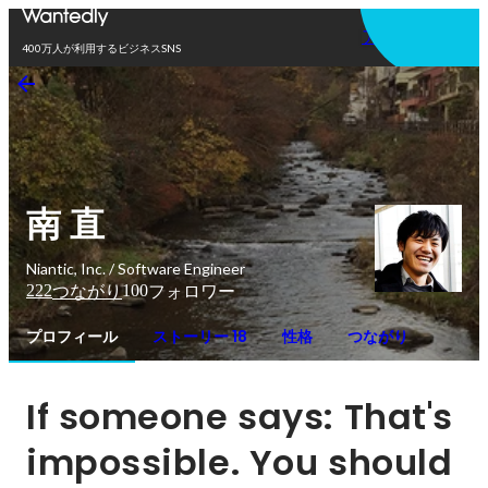
アプリを使う
400万人が利用するビジネスSNS
南 直
Niantic, Inc. / Software Engineer
222
100
つながり
フォロワー
プロフィール
ストーリー 18
性格
つながり
If someone says: That's 
impossible. You should 