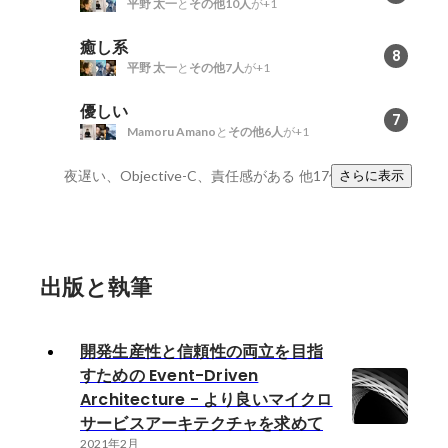
平野 太一
と
その他10人
が+1
癒し系
8
平野 太一
と
その他7人
が+1
優しい
7
Mamoru Amano
と
その他6人
が+1
夜遅い、Objective-C、責任感がある
他17件
さらに表示
出版と執筆
開発生産性と信頼性の両立を目指
すための Event-Driven
Architecture - より良いマイクロ
サービスアーキテクチャを求めて
2021年2月