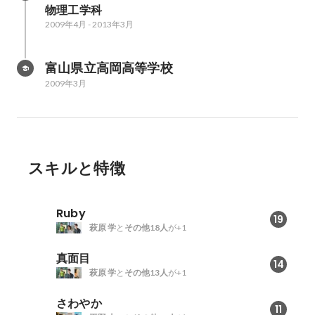
物理工学科
2009年4月
-
2013年3月
富山県立高岡高等学校
2009年3月
スキルと特徴
Ruby
19
萩原 学
と
その他18人
が+1
真面目
14
萩原 学
と
その他13人
が+1
さわやか
11