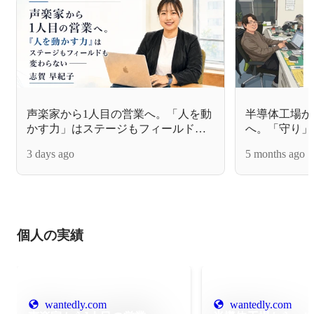
声楽家から1人目の営業へ。「人を動
半導体工場か
かす力」はステージもフィールドも
へ。「守り」
変わらない——志賀 早紀子
のリアル
3 days ago
5 months ago
個人の実績
wantedly.com
wantedly.com