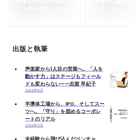
声楽家から1人目の営業へ。
半導体工場から、I
「人を動かす力」はステージ
てスーツへ。「守
もフィールドも変わらない
るコーポレートの
2026年8月
2026年3月
——志賀 早紀子
出版と執筆
声楽家から1人目の営業へ。「人を
動かす力」はステージもフィール
ドも変わらない——志賀 早紀子
2026年8月
半導体工場から、IPO、そしてスー
ツへ。「守り」を固めるコーポレ
ートのリアル
2026年3月
未経験から飛び込んだベンチャ