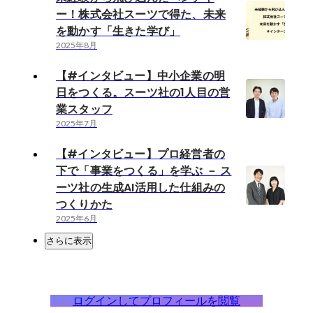
ー！株式会社スーツで得た、未来
を動かす「生きた学び」
2025年8月
【#インタビュー】中小企業の明
日をつくる。スーツ社の1人目の営
業スタッフ
2025年7月
【#インタビュー】プロ経営者の
下で「事業をつくる」を学ぶ － ス
ーツ社の生成AI活用した仕組みの
つくりかた
2025年6月
さらに表示
ログインしてプロフィールを閲覧