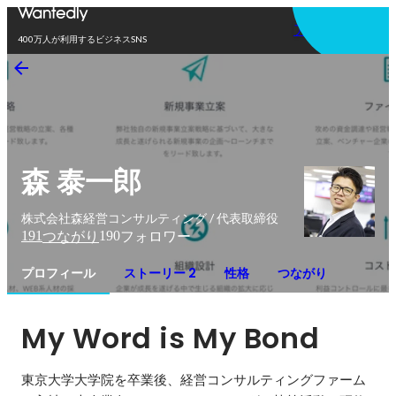
アプリを使う
400万人が利用するビジネスSNS
森 泰一郎
株式会社森経営コンサルティング / 代表取締役
191
190
つながり
フォロワー
プロフィール
ストーリー 2
性格
つながり
My Word is My Bond
東京大学大学院を卒業後、経営コンサルティングファーム