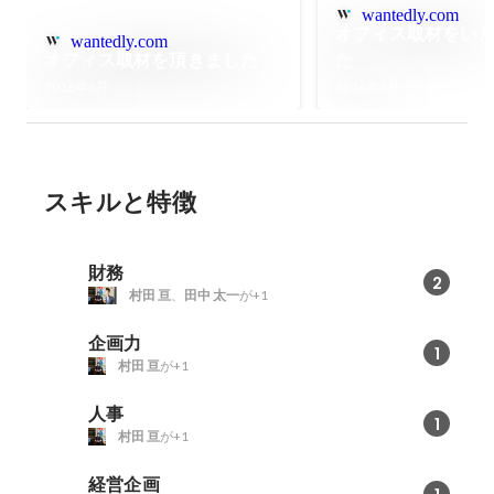
wantedly.com
オフィス取材をい
wantedly.com
オフィス取材を頂きました
た
2016年8月
2016年8月
スキルと特徴
財務
2
村田 亘
、
田中 太一
が+1
企画力
1
村田 亘
が+1
人事
1
村田 亘
が+1
経営企画