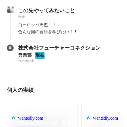
この先やってみたいこと
未来
ヨーロッパ周遊！！

色んな国の言語を学びたい！！
株式会社フューチャーコネクション
営業部
現在
2022年6月
-
個人の実績
wantedly.com
wantedly.com
＜営業担当盛永＞大塚 豚山
ワールドカップを