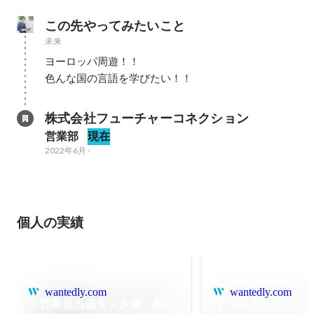
この先やってみたいこと
未来
ヨーロッパ周遊！！

色んな国の言語を学びたい！！
株式会社フューチャーコネクション
営業部
現在
2022年6月
-
個人の実績
wantedly.com
wantedly.com
＜営業担当盛永＞大塚 豚山
ワールドカップを