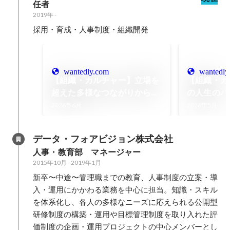
任者
2019年
-
採用・育成・人事制度・組織開発
wantedly.com
wantedly
【組織・カルチャー】立場を
【組織・カ
超えた多様なつながりから。
の人生のハ
自律した個人が響き合い、新
握る」個人
2026年6月
2026年5月
しいワクワクを『共創』する
律』を支え
コミュニティ。
のプロセス
データ・フォアビジョン株式会社
人事・教育部　マネージャー
2015年10月
-
2019年1月
新卒〜中途〜管理職までの教育、人事制度の立案・導
入・運用にかかわる業務を中心に担当。知識・スキル
を体系化し、各人の多様なニーズに応えられる公開型
研修制度の構築・運用や目標管理制度を取り入れた評
価制度の企画・運用プロジェクトの中心メンバーとし