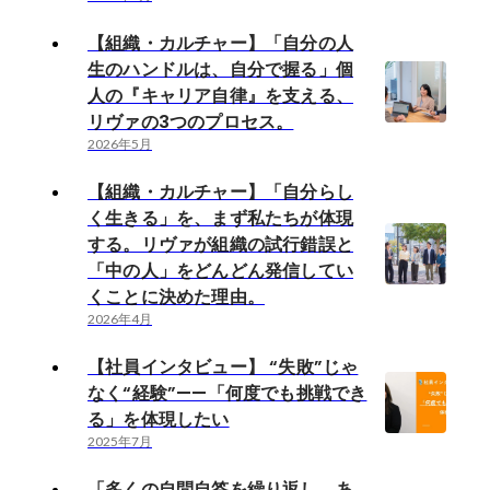
【組織・カルチャー】「自分の人
生のハンドルは、自分で握る」個
人の『キャリア自律』を支える、
リヴァの3つのプロセス。
2026年5月
【組織・カルチャー】「自分らし
く生きる」を、まず私たちが体現
する。リヴァが組織の試行錯誤と
「中の人」をどんどん発信してい
くことに決めた理由。
2026年4月
【社員インタビュー】 “失敗”じゃ
なく“経験”——「何度でも挑戦でき
る」を体現したい
2025年7月
「多くの自問自答を繰り返し、あ