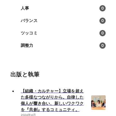
人事
0
バランス
0
ツッコミ
0
調整力
0
出版と執筆
【組織・カルチャー】立場を超え
た多様なつながりから。自律した
個人が響き合い、新しいワクワク
を『共創』するコミュニティ。
2026年6月