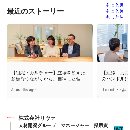
もっと見る
最近のストーリー
もっと見る
もっと見る
【組織・カルチャー】立場を超えた
【組織・カル
多様なつながりから。自律した個人
のハンドルは
が響き合い、新しいワクワクを『共
『キャリア自
2 months ago
3 months ago
創』するコミュニティ。
の3つのプロ
株式会社リヴァ
人材開発グループ　マネージャー　採用責
現在