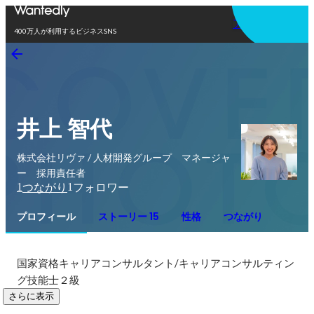
アプリを使う
400万人が利用するビジネスSNS
井上 智代
株式会社リヴァ / 人材開発グループ マネージャ
ー 採用責任者
1
1
つながり
フォロワー
プロフィール
ストーリー 15
性格
つながり
国家資格キャリアコンサルタント/キャリアコンサルティン
グ技能士２級
さらに表示