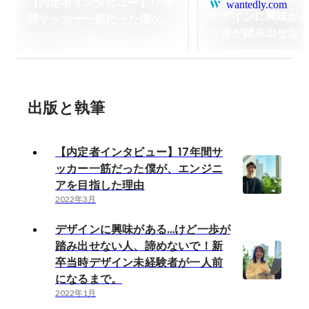
【内定者インタビュー】17年
wantedly.com
デザインに興味があ
間サッカー一筋だった僕が、
一歩が踏み出せな
エンジニアを目指した理由
2022年3月
ないで！新卒当時
経験者が一人前に
出版と執筆
【内定者インタビュー】17年間サ
ッカー一筋だった僕が、エンジニ
アを目指した理由
2022年3月
デザインに興味がある…けど一歩が
踏み出せない人、諦めないで！新
卒当時デザイン未経験者が一人前
になるまで。
2022年1月