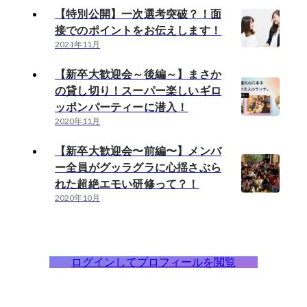
【特別公開】一次選考突破？！面
接でのポイントをお伝えします！
2021年11月
【新卒大歓迎会～後編～】まさか
の貸し切り！スーパー楽しいギロ
ッポンパーティーに潜入！
2020年11月
【新卒大歓迎会〜前編〜】メンバ
ー全員がグッラグラに心揺さぶら
れた超絶エモい研修って？！
2020年10月
ログインしてプロフィールを閲覧