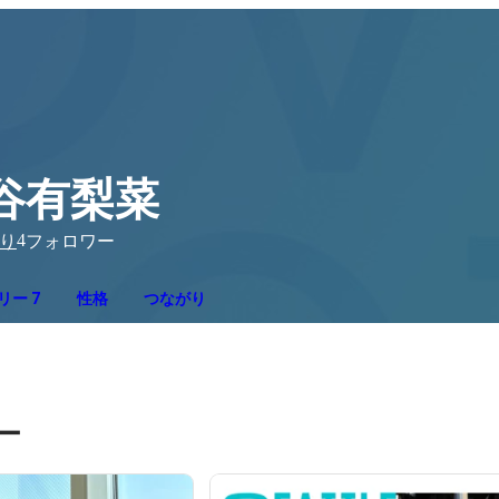
谷有梨菜
4
り
フォロワー
リー 7
性格
つながり
ー