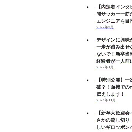
【内定者インタビ
間サッカー一筋
エンジニアを目
2022年3月
デザインに興味
一歩が踏み出せ
ないで！新卒当
経験者が一人前
2022年1月
【特別公開】一
破？！面接での
伝えします！
2021年11月
【新卒大歓迎会
さかの貸し切り
しいギロッポン