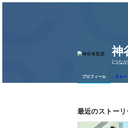
神
1
つなが
プロフィール
ストー
最近のストーリ