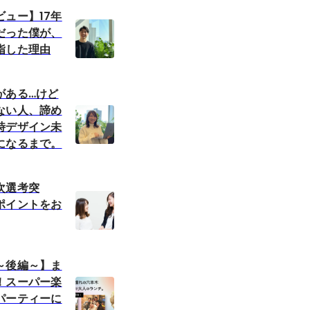
ュー】17年
だった僕が、
指した理由
がある…けど
ない人、諦め
時デザイン未
になるまで。
次選考突
ポイントをお
～後編～】ま
！スーパー楽
パーティーに