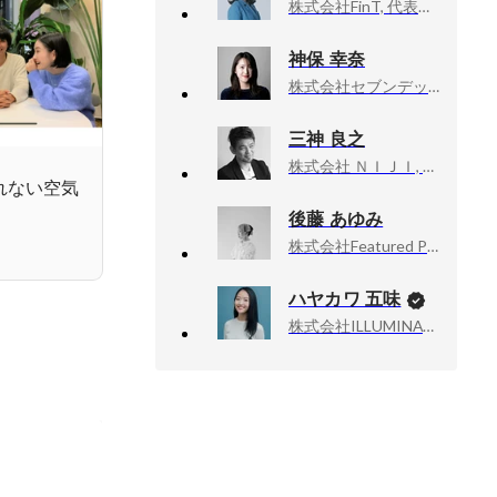
株式会社FinT, 代表取締役CEO
神保 幸奈
株式会社セブンデックス, 人事
三神 良之
株式会社 ＮＩＪＩ, CEO／アートディレクター
きれない空気
後藤 あゆみ
株式会社Featured Projects, 共同代表
ハヤカワ 五味
株式会社ILLUMINATE, 代表取締役