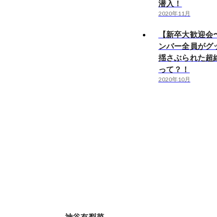
潜入！
2020年11月
【新卒大歓迎会
ンバー全員がグ
揺さぶられた超
って？！
2020年10月