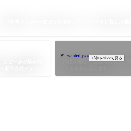
】17年間サッカー一筋だった僕が、エンジニアを目指した理
wantedly.com
+3件をすべて見る
…けど一歩が踏み出
【特別公開】一次選考突破？！
で！新卒当時デザイン
イントをお伝えします！
なるまで。