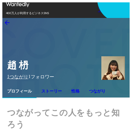
アプリを使う
400万人が利用するビジネスSNS
趙 枬
1
1
つながり
フォロワー
プロフィール
ストーリー
性格
つながり
つながってこの人をもっと知
ろう