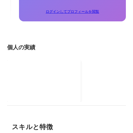
ログインしてプロフィールを閲覧
個人の実績
瑪西手遊 - インディーゲーム
Facebookファンページ
台湾・日本向けインディーゲーム
のキャンペーン・イベント企画作
成 クラウドサービスでモバイル仮
想化技術を開発、テスト・運営
スキルと特徴