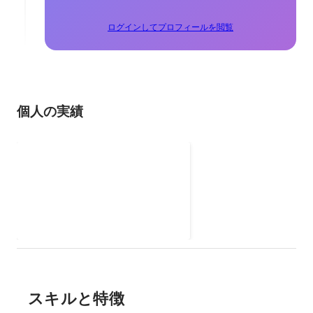
ログインしてプロフィールを閲覧
個人の実績
瑪西手遊 - インディーゲーム
Facebookファンページ
台湾・日本向けインディーゲーム
のキャンペーン・イベント企画作
成 クラウドサービスでモバイル仮
想化技術を開発、テスト・運営
スキルと特徴