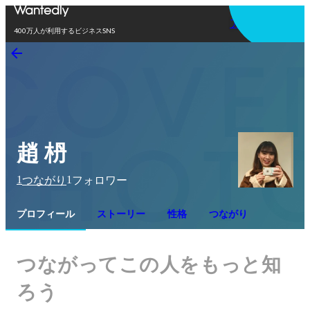
アプリを使う
400万人が利用するビジネスSNS
趙 枬
1
1
つながり
フォロワー
プロフィール
ストーリー
性格
つながり
つながってこの人をもっと知
ろう