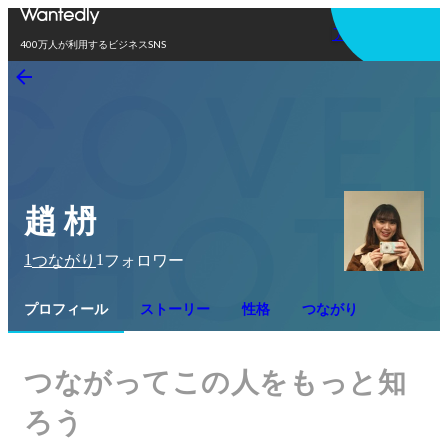
アプリを使う
400万人が利用するビジネスSNS
趙 枬
1
1
つながり
フォロワー
プロフィール
ストーリー
性格
つながり
つながってこの人をもっと知
ろう