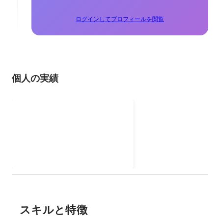
ログインしてプロフィールを閲覧
個人の実績
瑪西手遊 - インディーゲーム
Facebookファンページ
台湾・日本向けインディーゲーム
のキャンペーン・イベント企画作
成 クラウドサービスでモバイル仮
想化技術を開発、テスト・運営
スキルと特徴