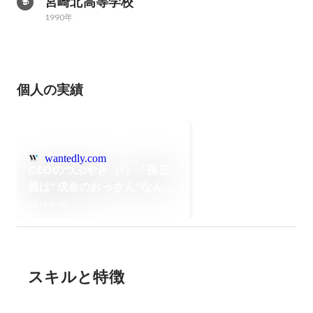
宮崎北高等学校
1990年
個人の実績
wantedly.com
CEOのつぶやき（1）「孫正
義は“成金のおっさん”なんか
じゃなかった」インターネッ
2019年9月
ト黎明期からITバブル崩壊ま
でを辿るアイスリーデザイン
創業記
スキルと特徴