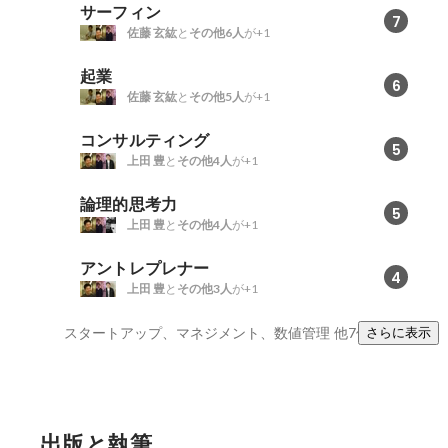
サーフィン
7
佐藤 玄紘
と
その他6人
が+1
起業
6
佐藤 玄紘
と
その他5人
が+1
コンサルティング
5
上田 豊
と
その他4人
が+1
論理的思考力
5
上田 豊
と
その他4人
が+1
アントレプレナー
4
上田 豊
と
その他3人
が+1
スタートアップ、マネジメント、数値管理
他7件
さらに表示
出版と執筆