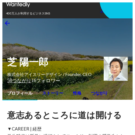
アプリを使う
400万人が利用するビジネスSNS
芝 陽一郎
株式会社アイスリーデザイン / Founder, CEO
58
16
つながり
フォロワー
プロフィール
ストーリー
性格
つながり
意志あるところに道は開ける
▼CAREER | 経歴
