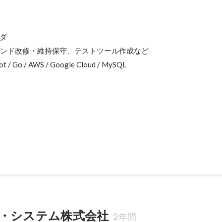
部
ダ

エンド改修・維持保守、テストツール作成など

Boot / Go / AWS / Google Cloud / MySQL
ビス開発
算を行うマイクロサービスの開発を行い、API接続部の Go のコードの
4月
・システム株式会社
2年間