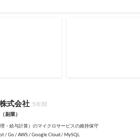
ニティ「TieUps」
プロフィールリンクサービス「lit
最適化、バージョンアップ、依存
FirebaseからGoogle Cloud 移
テクチャ設計など幅広い分野
至るまで、プロダクト全般に関わ
。
なっています。特に API やデー
する最適化、バージョンアップ、
2023年5月
備など DevOps に近い役割もし
株式会社
5年間
部（副業）
管理・給与計算）のマイクロサービスの維持保守

Boot / Go / AWS / Google Cloud / MySQL