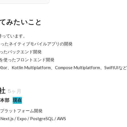
てみたいこと
っています。

linを使ったネイティブモバイルアプリの開発

tを使ったバックエンド開発

lin/JSを使ったフロントエンド開発　

or、Kotlin Multiplatform、Compose Multiplatform、SwiftUIなど
社
5ヶ月
グ本部
現在
理プラットフォーム開発

/ Next.js / Expo / PostgreSQL / AWS