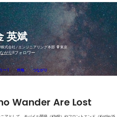
金 英斌
W株式会社 / エンジニアリング本部
東京
8
ながり
フォロワー
ー 1
性格
つながり
ho Wander Are Lost
ジニアとして、モバイル開発（KMP）やフロントエンド（Kotlin/JS, Kot