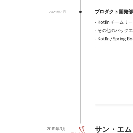
プロダクト開発
2021年3月
- Kotlin チームリー
- その他のバック
- Kotlin / Spring 
労務代行サー
勤怠管理・給与計
て行いました。
2021年3月
-
2023年
サン・エム
2019年3月