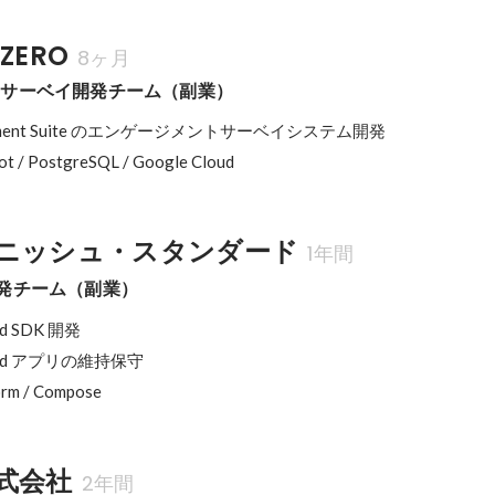
ZERO
8ヶ月
トサーベイ開発チーム（副業）
agement Suite のエンゲージメントサーベイシステム開発

Boot / PostgreSQL / Google Cloud
ニッシュ・スタンダード
1年間
K 開発チーム（副業）
oid SDK 開発

ndroid アプリの維持保守

form / Compose
式会社
2年間