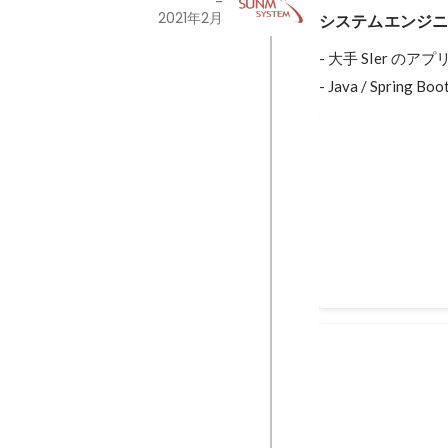
-
2021年2月
システムエンジ
- 大手 SIer 
- Java / Spring Boo
アパレル社取
アパレル社から発
の開発です。要件
サーバサイド機能
た。 Java / Spri
2020年5月
-
2021年
社内プロジェク
2020年9月