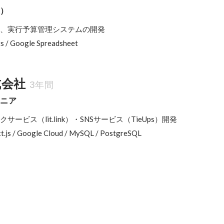
業）
ム、実行予算管理システムの開発

ts / Google Spreadsheet
式会社
3年間
ジニア
サービス（lit.link）・SNSサービス（TieUps）開発

ext.js / Google Cloud / MySQL / PostgreSQL
っぷす賞