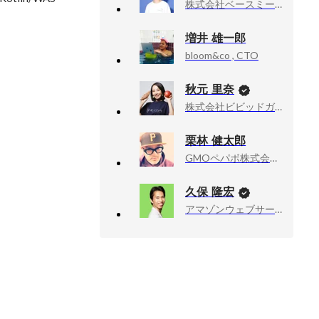
株式会社ベースミー, テックリード
増井 雄一郎
bloom&co , CTO
秋元 里奈
株式会社ビビッドガーデン, 代表取締役社長
栗林 健太郎
GMOペパボ株式会社, 取締役CTO
久保 隆宏
アマゾンウェブサービスジャパン合同会社, Developer Relations Machine Learning