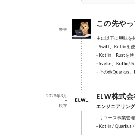
この先やっ
未来
主に以下に興味を持
- Swift、Kot
- Kotlin、Rus
- Svelte、Kot
- その他Quarkus、Kt
ELW株式会
2026年3月
-
現在
エンジニアリン
- リユース事業管
- Kotlin / Quarkus 