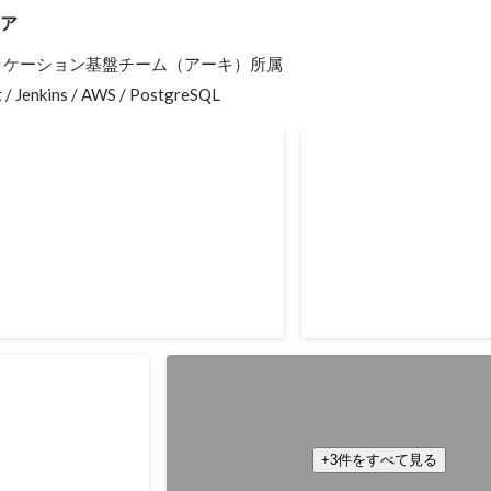
ニア
のアプリケーション基盤チーム（アーキ）所属

t / Jenkins / AWS / PostgreSQL
引先受注システム開発
社内プロジェクト表彰
2020年9月
注を受けた取引先企業が使うシステム
定義フェーズから参画していて、主に
(API)設計・実装・テストを担当しまし
ng / AWS / Python
2月
ト表彰(特別賞)
小売企業向け発注システム開発
基盤チームとして帳票の出力機能(PDF変換)
ストレージIF用の部品などサーバサイド共
+3件をすべて見る
しました。 Java / Spring