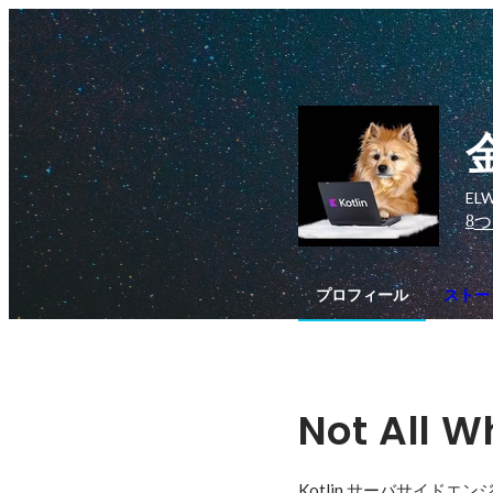
EL
8
つ
プロフィール
ストーリ
Not All W
Kotlin サーバサイドエン