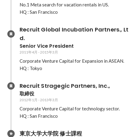
No.1 Meta search for vacation rentals in US.

HQ : San Francisco
Recruit Global Incubation Partners., Lt
d.
Senior Vice President
2011年4月
-
2015年3月
Corporate Venture Capital for Expansion in ASEAN.

HQ : Tokyo
Recruit Stragegic Partners, Inc.,
取締役
2012年1月
-
2013年3月
Corporate Venture Capital for technology sector.

HQ : San Francisco
東京大学大学院 修士課程