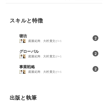
“ここだけの話”【
MeetUp】
スキルと特徴
寝坊
2
庭瀬 紀寿
、
大村 貴文
が+1
グローバル
2
庭瀬 紀寿
、
大村 貴文
が+1
事業戦略
2
庭瀬 紀寿
、
大村 貴文
が+1
出版と執筆