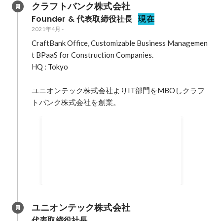
クラフトバンク株式会社
Founder & 代表取締役社長
現在
2021年4月
-
CraftBank Office, Customizable Business Managemen
t BPaaS for Construction Companies.

HQ : Tokyo

ユニオンテック株式会社よりIT部門をMBOしクラフ
トバンク株式会社を創業。
主なメディア掲載
NewsPicks / 著名投資家も注目。知られ
ざる建設テック、急成長の秘密
https://newspicks.com/news/9228180/?
2021年4月
ref=search NewsPicks / 建設テック「ク
ラフトバンク」が爆速成長。鍵は"徹底
的なカスタマーサクセス"
ユニオンテック株式会社
https://newspicks.com/news/9212599/?
代表取締役社長