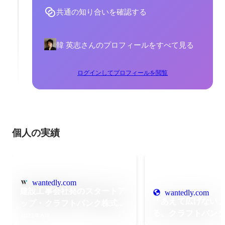
共通の知り合いを確認する
韓 英志さんのプロフィールをすべて見る
ログインしてプロフィールを閲覧
個人の実績
wantedly.com
建設工事会社発のスタートア
wantedly.com
「あえて広げない
ップ・クラフトバンク株式会
る、クラフトバン
社、始動。
2021年6月