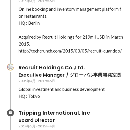
2015年3月
-
2017年6月
建設現場×職人マッチングの「SUSTINA」が登録
社数1万社突破、登録職人はまもなく11万人に
Online booking and inventory management platform f
https://jp.techcrunch.com/2019/06/03/union-
or restaurants.

tec-sustina/ 建設職人マッチングのユニオンテッ
HQ : Berlin

ク、設立20年目にして米VCから約10億円調達、
なぜ？
Acquired by Recruit Holdings for 219mil USD in March 
https://jp.techcrunch.com/2019/02/18/union-
2015.

tec-dcm-billion/ CNET / 家具レンタルから職人マ
http://techcrunch.com/2015/03/05/recruit-quandoo/
ッチングまで、シェアエコサービスの今
https://japan.cnet.com/article/35129808/ ユニオ
ンテック、データ活用で最適、正確マッチング
Recruit Holdings Co.,Ltd.
https://japan.cnet.com/article/35150517/
Executive Manager / グローバル事業開発室長
Diamond Signal / 台風被害のブルーシート張りボ
2005年4月
-
2017年6月
ランティアに、スタートアップ企業が赤字覚悟で
Global investment and business development

乗り出す理由
https://signal.diamond.jp/articles/-/44
Tripping International, Inc
Board Director
2014年5月
-
2015年4月