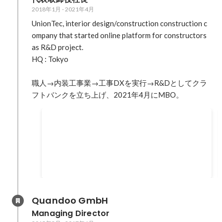
ref=search BRIDGE / 工事会社向け経営
2018年1月
-
2021年4月
管理システム「クラフトバンクオフィ
ス」運営、14.2億円をシリーズA調達
UnionTec, interior design/construction construction c
https://thebridge.jp/2023/09/craftbank-
ompany that started online platform for constructors 
series-a-round-funding BRIDGE / 建設
as R&D project.

職人マッチングプラットフォーム
HQ : Tokyo

「CraftBank」運営、MBOから2ヶ月で
3.5億円を調達——デライトV、MUCAP
職人→内装工事業→工事DXを実行→R&Dとしてクラ
らから
フトバンクを立ち上げ、2021年4月にMBO。
https://thebridge.jp/2021/06/craftbank-
jpy350m-funding Initial / クラフトバン
主なメディア掲載
ク、会社分割によるMBOで5.9兆円市場
を狙う
Forbes / 創業から19年目。建設業界のオンライン
https://initial.inc/articles/briefing33
化を促進させる「ユニオンテック」が9.7億円を
調達
2018年1月
-
2021年4月
https://forbesjapan.com/articles/detail/25514
TechCrunch / ユニオンテックが建設職人マッチ
ングサービスを「CraftBank」にリブランド、詳
Quandoo GmbH
細な企業プロフィールで精度高める
Managing Director
https://jp.techcrunch.com/2020/03/17/craftbank/