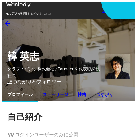
アプリを使う
400万人が利用するビジネスSNS
韓 英志
クラフトバンク株式会社 / Founder & 代表取締役
社長
58
20
つながり
フォロワー
プロフィール
ストーリー 3
性格
つながり
自己紹介
ログインユーザーのみに公開