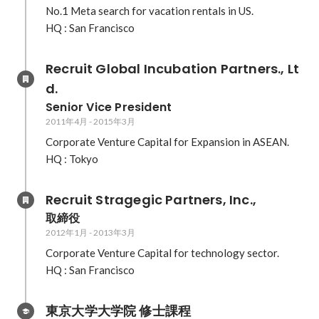
No.1 Meta search for vacation rentals in US.

HQ : San Francisco
Recruit Global Incubation Partners., Lt
d.
Senior Vice President
2011年4月
-
2015年3月
Corporate Venture Capital for Expansion in ASEAN.

HQ : Tokyo
Recruit Stragegic Partners, Inc.,
取締役
2012年1月
-
2013年3月
Corporate Venture Capital for technology sector.

HQ : San Francisco
東京大学大学院 修士課程