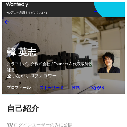
アプリを使う
400万人が利用するビジネスSNS
韓 英志
クラフトバンク株式会社 / Founder & 代表取締役
社長
58
20
つながり
フォロワー
プロフィール
ストーリー 3
性格
つながり
自己紹介
ログインユーザーのみに公開