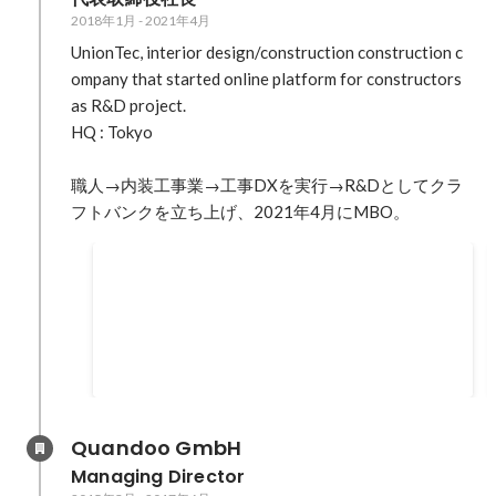
ref=search BRIDGE / 工事会社向け経営
2018年1月
-
2021年4月
管理システム「クラフトバンクオフィ
ス」運営、14.2億円をシリーズA調達
UnionTec, interior design/construction construction c
https://thebridge.jp/2023/09/craftbank-
ompany that started online platform for constructors 
series-a-round-funding BRIDGE / 建設
as R&D project.

職人マッチングプラットフォーム
HQ : Tokyo

「CraftBank」運営、MBOから2ヶ月で
3.5億円を調達——デライトV、MUCAP
職人→内装工事業→工事DXを実行→R&Dとしてクラ
らから
フトバンクを立ち上げ、2021年4月にMBO。
https://thebridge.jp/2021/06/craftbank-
jpy350m-funding Initial / クラフトバン
主なメディア掲載
ク、会社分割によるMBOで5.9兆円市場
を狙う
Forbes / 創業から19年目。建設業界のオンライン
https://initial.inc/articles/briefing33
化を促進させる「ユニオンテック」が9.7億円を
調達
2018年1月
-
2021年4月
https://forbesjapan.com/articles/detail/25514
TechCrunch / ユニオンテックが建設職人マッチ
ングサービスを「CraftBank」にリブランド、詳
Quandoo GmbH
細な企業プロフィールで精度高める
Managing Director
https://jp.techcrunch.com/2020/03/17/craftbank/