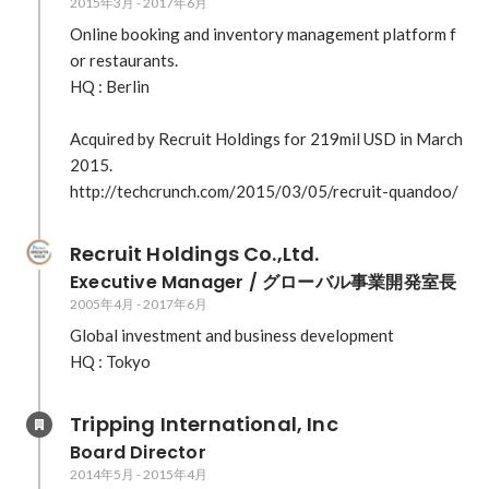
2015年3月
-
2017年6月
建設現場×職人マッチングの「SUSTINA」が登録
社数1万社突破、登録職人はまもなく11万人に
Online booking and inventory management platform f
https://jp.techcrunch.com/2019/06/03/union-
or restaurants.

tec-sustina/ 建設職人マッチングのユニオンテッ
HQ : Berlin

ク、設立20年目にして米VCから約10億円調達、
なぜ？
Acquired by Recruit Holdings for 219mil USD in March 
https://jp.techcrunch.com/2019/02/18/union-
2015.

tec-dcm-billion/ CNET / 家具レンタルから職人マ
http://techcrunch.com/2015/03/05/recruit-quandoo/
ッチングまで、シェアエコサービスの今
https://japan.cnet.com/article/35129808/ ユニオ
ンテック、データ活用で最適、正確マッチング
Recruit Holdings Co.,Ltd.
https://japan.cnet.com/article/35150517/
Executive Manager / グローバル事業開発室長
Diamond Signal / 台風被害のブルーシート張りボ
2005年4月
-
2017年6月
ランティアに、スタートアップ企業が赤字覚悟で
Global investment and business development

乗り出す理由
https://signal.diamond.jp/articles/-/44
Tripping International, Inc
Board Director
2014年5月
-
2015年4月