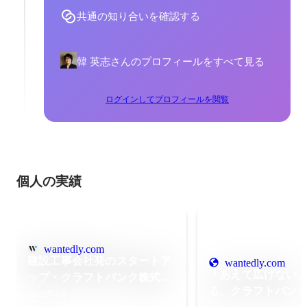
共通の知り合いを確認する
韓 英志さんのプロフィールをすべて見る
ログインしてプロフィールを閲覧
個人の実績
wantedly.com
建設工事会社発のスタートア
wantedly.com
「あえて広げない
ップ・クラフトバンク株式会
る、クラフトバン
社、始動。
2021年6月