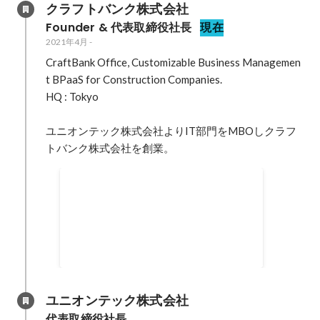
クラフトバンク株式会社
Founder & 代表取締役社長
現在
2021年4月
-
CraftBank Office, Customizable Business Managemen
t BPaaS for Construction Companies.

HQ : Tokyo

ユニオンテック株式会社よりIT部門をMBOしクラフ
トバンク株式会社を創業。
主なメディア掲載
NewsPicks / 著名投資家も注目。知られ
ざる建設テック、急成長の秘密
https://newspicks.com/news/9228180/?
2021年4月
ref=search NewsPicks / 建設テック「ク
ラフトバンク」が爆速成長。鍵は"徹底
的なカスタマーサクセス"
ユニオンテック株式会社
https://newspicks.com/news/9212599/?
代表取締役社長