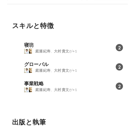
“ここだけの話”【
MeetUp】
スキルと特徴
寝坊
2
庭瀬 紀寿
、
大村 貴文
が+1
グローバル
2
庭瀬 紀寿
、
大村 貴文
が+1
事業戦略
2
庭瀬 紀寿
、
大村 貴文
が+1
出版と執筆