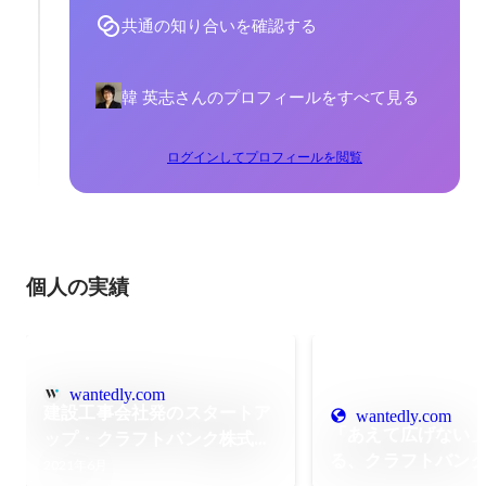
共通の知り合いを確認する
韓 英志さんのプロフィールをすべて見る
ログインしてプロフィールを閲覧
個人の実績
wantedly.com
建設工事会社発のスタートア
wantedly.com
「あえて広げない
ップ・クラフトバンク株式会
る、クラフトバン
社、始動。
2021年6月