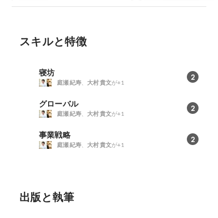
“ここだけの話”【
MeetUp】
スキルと特徴
寝坊
2
庭瀬 紀寿
、
大村 貴文
が+1
グローバル
2
庭瀬 紀寿
、
大村 貴文
が+1
事業戦略
2
庭瀬 紀寿
、
大村 貴文
が+1
出版と執筆