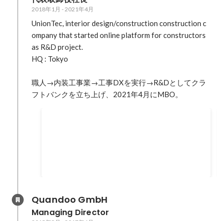
ref=search BRIDGE / 工事会社向け経営
2018年1月
-
2021年4月
管理システム「クラフトバンクオフィ
ス」運営、14.2億円をシリーズA調達
UnionTec, interior design/construction construction c
https://thebridge.jp/2023/09/craftbank-
ompany that started online platform for constructors 
series-a-round-funding BRIDGE / 建設
as R&D project.

職人マッチングプラットフォーム
HQ : Tokyo

「CraftBank」運営、MBOから2ヶ月で
3.5億円を調達——デライトV、MUCAP
職人→内装工事業→工事DXを実行→R&Dとしてクラ
らから
フトバンクを立ち上げ、2021年4月にMBO。
https://thebridge.jp/2021/06/craftbank-
jpy350m-funding Initial / クラフトバン
主なメディア掲載
ク、会社分割によるMBOで5.9兆円市場
を狙う
Forbes / 創業から19年目。建設業界のオンライン
https://initial.inc/articles/briefing33
化を促進させる「ユニオンテック」が9.7億円を
調達
2018年1月
-
2021年4月
https://forbesjapan.com/articles/detail/25514
TechCrunch / ユニオンテックが建設職人マッチ
ングサービスを「CraftBank」にリブランド、詳
Quandoo GmbH
細な企業プロフィールで精度高める
Managing Director
https://jp.techcrunch.com/2020/03/17/craftbank/