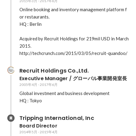
2015年3月
-
2017年6月
建設現場×職人マッチングの「SUSTINA」が登録
社数1万社突破、登録職人はまもなく11万人に
Online booking and inventory management platform f
https://jp.techcrunch.com/2019/06/03/union-
or restaurants.

tec-sustina/ 建設職人マッチングのユニオンテッ
HQ : Berlin

ク、設立20年目にして米VCから約10億円調達、
なぜ？
Acquired by Recruit Holdings for 219mil USD in March 
https://jp.techcrunch.com/2019/02/18/union-
2015.

tec-dcm-billion/ CNET / 家具レンタルから職人マ
http://techcrunch.com/2015/03/05/recruit-quandoo/
ッチングまで、シェアエコサービスの今
https://japan.cnet.com/article/35129808/ ユニオ
ンテック、データ活用で最適、正確マッチング
Recruit Holdings Co.,Ltd.
https://japan.cnet.com/article/35150517/
Executive Manager / グローバル事業開発室長
Diamond Signal / 台風被害のブルーシート張りボ
2005年4月
-
2017年6月
ランティアに、スタートアップ企業が赤字覚悟で
Global investment and business development

乗り出す理由
https://signal.diamond.jp/articles/-/44
Tripping International, Inc
Board Director
2014年5月
-
2015年4月