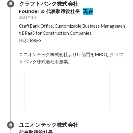
クラフトバンク株式会社
Founder & 代表取締役社長
現在
2021年4月
-
CraftBank Office, Customizable Business Managemen
t BPaaS for Construction Companies.

HQ : Tokyo

ユニオンテック株式会社よりIT部門をMBOしクラフ
トバンク株式会社を創業。
主なメディア掲載
NewsPicks / 著名投資家も注目。知られ
ざる建設テック、急成長の秘密
https://newspicks.com/news/9228180/?
2021年4月
ref=search NewsPicks / 建設テック「ク
ラフトバンク」が爆速成長。鍵は"徹底
的なカスタマーサクセス"
ユニオンテック株式会社
https://newspicks.com/news/9212599/?
代表取締役社長