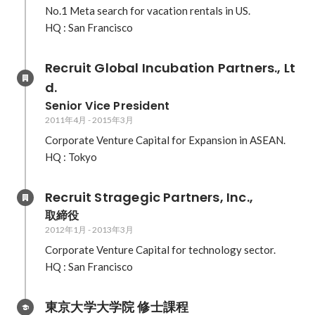
No.1 Meta search for vacation rentals in US.

HQ : San Francisco
Recruit Global Incubation Partners., Lt
d.
Senior Vice President
2011年4月
-
2015年3月
Corporate Venture Capital for Expansion in ASEAN.

HQ : Tokyo
Recruit Stragegic Partners, Inc.,
取締役
2012年1月
-
2013年3月
Corporate Venture Capital for technology sector.

HQ : San Francisco
東京大学大学院 修士課程