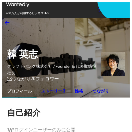
アプリを使う
400万人が利用するビジネスSNS
韓 英志
クラフトバンク株式会社 / Founder & 代表取締役
社長
58
20
つながり
フォロワー
プロフィール
ストーリー 3
性格
つながり
自己紹介
ログインユーザーのみに公開