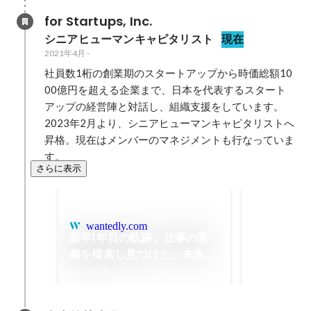
for Startups, Inc.
シニアヒューマンキャピタリスト
現在
2021年4月
-
社員数1桁の創業期のスタートアップから時価総額10
00億円を超える企業まで、日本を代表するスタート
アップの経営陣と対話し、組織支援をしています。

2023年2月より、シニアヒューマンキャピタリストへ
昇格。現在はメンバーのマネジメントも行なっていま
す。
さらに表示
2021年上
2021年9月
wantedly.com
新卒1年目の軌跡。仕事の意
義を模索し見つけた、未来へ
の道筋。 | 私がfor Startups
2022年3月
に入社した理由