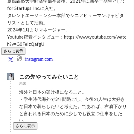
慶應義塾大学経済学部卒業後、2021年に新卒一期生として
for Startups, Inc.に入社。

タレントエージェンシー本部でシニアヒューマンキャピタ
リストとして活動。

2024年1月よりマネージャー。

Youtube密着インタビュー：https://www.youtube.com/watc
h?v=G0FeIzQafgU
さらに表示
instagram.com
この先やってみたいこと
未来
海外と日本の架け橋になること。

・学生時代海外で3年間過ごし、今後の人生は大好き
な日本で暮らしたいと考えた。であれば、右肩下がり
と言われる日本のために少しでも役立つ仕事をした
い。
さらに表示