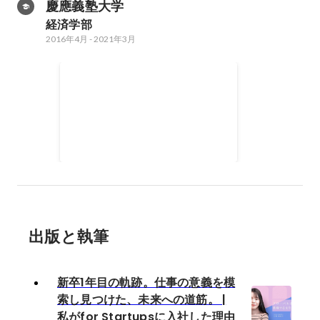
慶應義塾大学
経済学部
2016年4月
-
2021年3月
イギリス ケント大学交換留
学
2018年9月
-
2019年6月
出版と執筆
新卒1年目の軌跡。仕事の意義を模
索し見つけた、未来への道筋。 |
私がfor Startupsに入社した理由