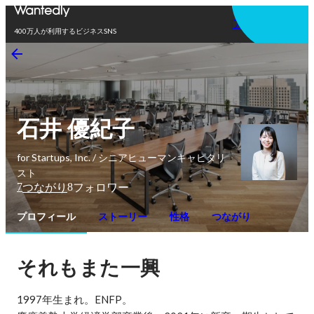
アプリを使う
400万人が利用するビジネスSNS
石井 優紀子
for Startups, Inc. / シニアヒューマンキャピタリ
スト
7
8
つながり
フォロワー
プロフィール
ストーリー
性格
つながり
それもまた一興
1997年生まれ。ENFP。
