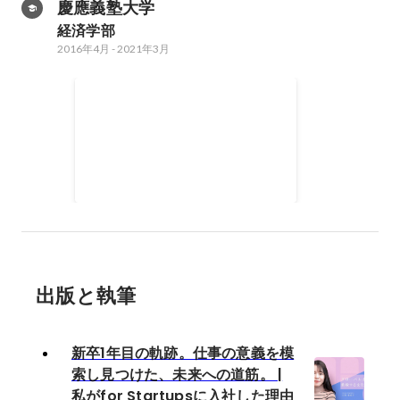
慶應義塾大学
経済学部
2016年4月
-
2021年3月
イギリス ケント大学交換留
学
2018年9月
-
2019年6月
出版と執筆
新卒1年目の軌跡。仕事の意義を模
索し見つけた、未来への道筋。 |
私がfor Startupsに入社した理由