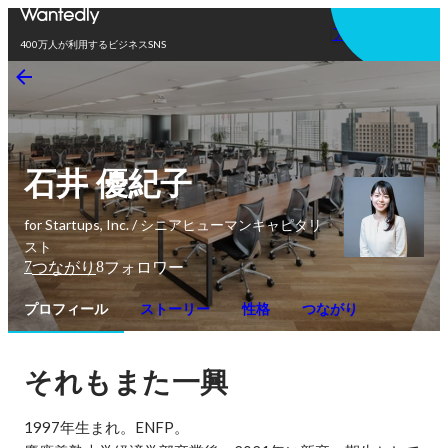
アプリを使う
400万人が利用するビジネスSNS
石井 優紀子
for Startups, Inc. / シニアヒューマンキャピタリ
スト
7
8
つながり
フォロワー
プロフィール
ストーリー
性格
つながり
それもまた一興
1997年生まれ。ENFP。
