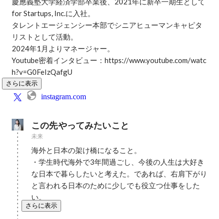
慶應義塾大学経済学部卒業後、2021年に新卒一期生として
for Startups, Inc.に入社。

タレントエージェンシー本部でシニアヒューマンキャピタ
リストとして活動。

2024年1月よりマネージャー。

Youtube密着インタビュー：https://www.youtube.com/watc
h?v=G0FeIzQafgU
さらに表示
instagram.com
この先やってみたいこと
未来
海外と日本の架け橋になること。

・学生時代海外で3年間過ごし、今後の人生は大好き
な日本で暮らしたいと考えた。であれば、右肩下がり
と言われる日本のために少しでも役立つ仕事をした
い。
さらに表示