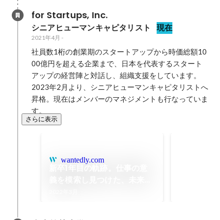
for Startups, Inc.
シニアヒューマンキャピタリスト
現在
2021年4月
-
社員数1桁の創業期のスタートアップから時価総額10
00億円を超える企業まで、日本を代表するスタート
アップの経営陣と対話し、組織支援をしています。

2023年2月より、シニアヒューマンキャピタリストへ
昇格。現在はメンバーのマネジメントも行なっていま
す。
さらに表示
2021年上
2021年9月
wantedly.com
新卒1年目の軌跡。仕事の意
義を模索し見つけた、未来へ
の道筋。 | 私がfor Startups
2022年3月
に入社した理由