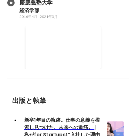
慶應義塾大学
経済学部
2016年4月
-
2021年3月
イギリス ケント大学交換留
学
2018年9月
-
2019年6月
出版と執筆
新卒1年目の軌跡。仕事の意義を模
索し見つけた、未来への道筋。 |
私がfor Startupsに入社した理由