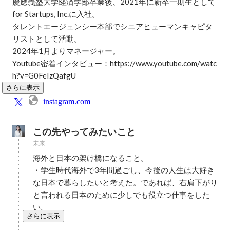
慶應義塾大学経済学部卒業後、2021年に新卒一期生として
for Startups, Inc.に入社。

タレントエージェンシー本部でシニアヒューマンキャピタ
リストとして活動。

2024年1月よりマネージャー。

Youtube密着インタビュー：https://www.youtube.com/watc
h?v=G0FeIzQafgU
さらに表示
instagram.com
この先やってみたいこと
未来
海外と日本の架け橋になること。

・学生時代海外で3年間過ごし、今後の人生は大好き
な日本で暮らしたいと考えた。であれば、右肩下がり
と言われる日本のために少しでも役立つ仕事をした
い。
さらに表示