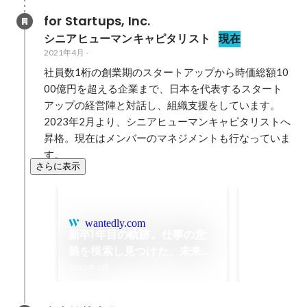
for Startups, Inc.
シニアヒューマンキャピタリスト
現在
2021年4月
-
社員数1桁の創業期のスタートアップから時価総額10
00億円を超える企業まで、日本を代表するスタート
アップの経営陣と対話し、組織支援をしています。

2023年2月より、シニアヒューマンキャピタリストへ
昇格。現在はメンバーのマネジメントも行なっていま
す。
さらに表示
2021年上
2021年9月
wantedly.com
新卒1年目の軌跡。仕事の意
義を模索し見つけた、未来へ
の道筋。 | 私がfor Startups
2022年3月
に入社した理由