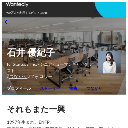
アプリを使う
400万人が利用するビジネスSNS
石井 優紀子
for Startups, Inc. / シニアヒューマンキャピタリ
スト
7
8
つながり
フォロワー
プロフィール
ストーリー
性格
つながり
それもまた一興
1997年生まれ。ENFP。
