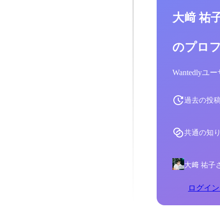
大﨑 祐
のプロ
Wantedl
過去の投
共通の知
大﨑 祐子
ログイン