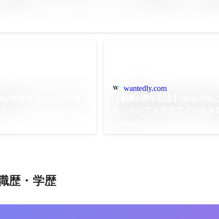
wantedly.com
ely本社オフィス、田町
【創業6周年記念】delyが丸
た！
る、インフォグラフィックス
した！
2020年4月
職歴・学歴