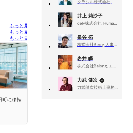
クラシル株式会社, CTO
井上 莉沙子
dely株式会社, Human Resource Dept.Labor Management Section
もっと見る
もっと見る
泉谷 拓
もっと見る
株式会社Berry, 人事総務部 部長
岩井 瞬
株式会社Belong, エンジニア
力武 健次
力武健次技術士事務所, 所長
、田町に移転