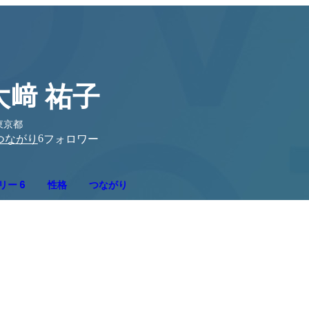
大﨑 祐子
東京都
6
つながり
フォロワー
リー 6
性格
つながり