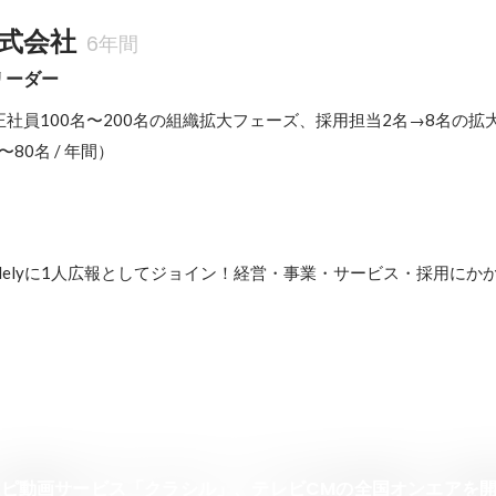
式会社
6年間
リーダー
社員100名〜200名の組織拡大フェーズ、採用担当2名→8名の拡
80名 / 年間）
delyに1人広報としてジョイン！経営・事業・サービス・採用にか
レシピ動画サービス「クラシル」、テレビCMの全国オンエアを