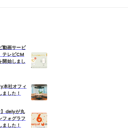
シピ動画サービ
、テレビCM
を開始しまし
ly本社オフィ
しました！
】delyが丸
ンフォグラフ
しました！