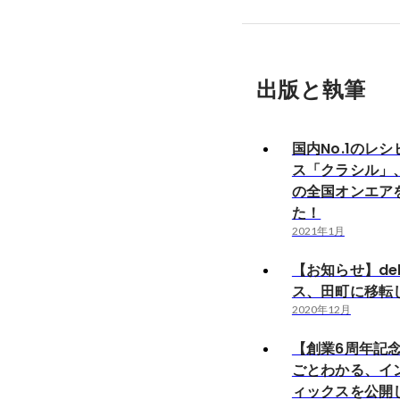
出版と執筆
国内No.1のレ
ス「クラシル」
の全国オンエア
た！
2021年1月
【お知らせ】de
ス、田町に移転
2020年12月
【創業6周年記念
ごとわかる、イ
ィックスを公開