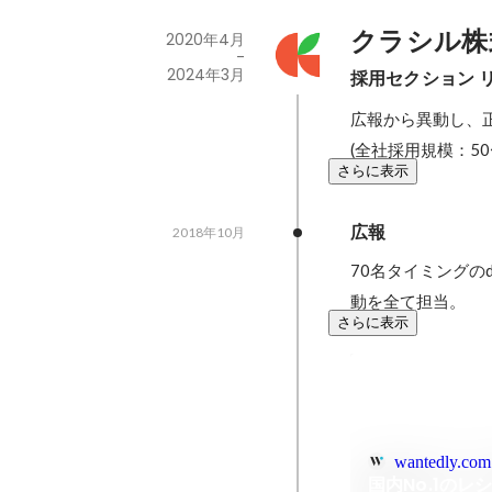
クラシル株
2020年4月
-
2024年3月
採用セクション 
広報から異動し、正
(全社採用規模：50〜
さらに表示
広報
2018年10月
70名タイミングの
動を全て担当。
さらに表示
wantedly.com
国内No.1の