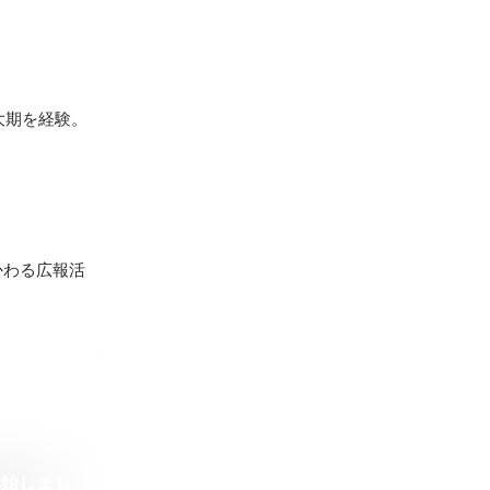
大期を経験。
かわる広報活
開始しまし