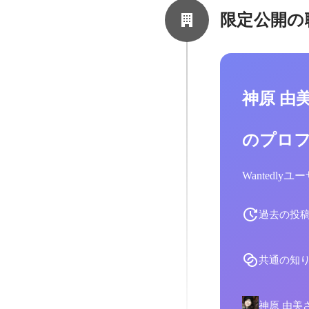
限定公開の
神原 由
のプロ
Wantedl
過去の投
共通の知
神原 由美