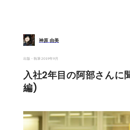
神原 由美
出版・執筆
2019年9月
入社2年目の阿部さんに
編)