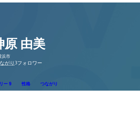
神原 由美
横浜市
3
ながり
フォロワー
リー 9
性格
つながり