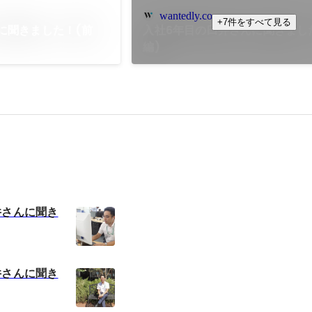
wantedly.com
+7件をすべて見る
に聞きました！(前
入社6年目の臼井さんに聞きまし
編)
井さんに聞き
井さんに聞き