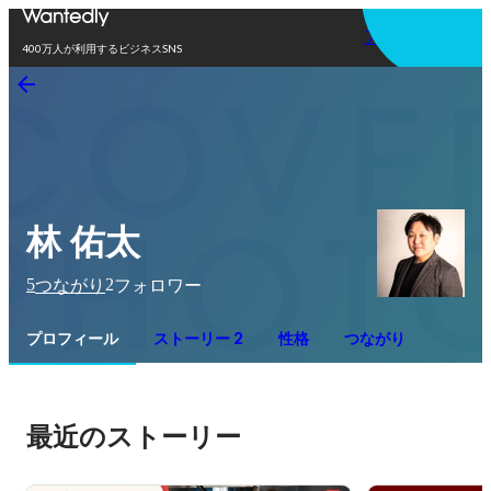
アプリを使う
400万人が利用するビジネスSNS
林 佑太
5
2
つながり
フォロワー
プロフィール
ストーリー 2
性格
つながり
最近のストーリー