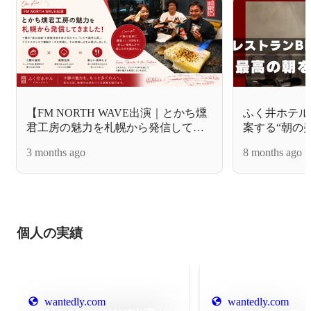
【FM NORTH WAVE出演｜とかち燻
ふく井ホテルレ
君工房の魅力を札幌から発信してき
案する“朝の美
ました】
3 months ago
8 months ago
個人の実績
wantedly.com
wantedly.com