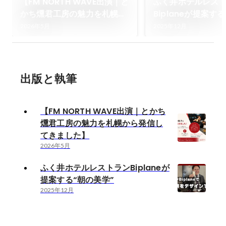
【FM NORTH WAVE出演｜と
ふく井ホテルレス
かち燻君工房の魅力を札幌か
Biplaneが提案す
ら発信してきました】
学”
2026年5月
2025年12月
出版と執筆
【FM NORTH WAVE出演｜とかち
燻君工房の魅力を札幌から発信し
てきました】
2026年5月
ふく井ホテルレストランBiplaneが
提案する“朝の美学”
2025年12月